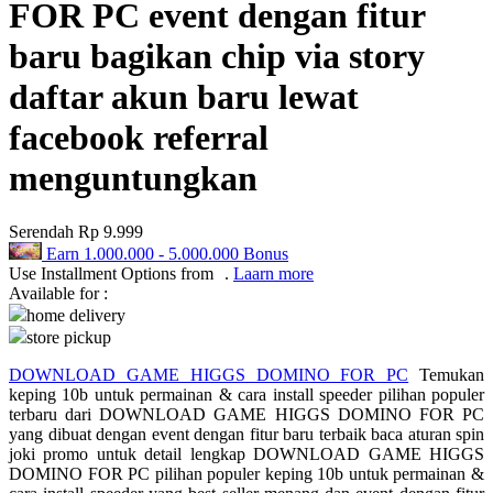
FOR PC event dengan fitur
Q
baru bagikan chip via story
QV Baby
daftar akun baru lewat
R
facebook referral
Real Shades
menguntungkan
Red Castle
Serendah
Rp 9.999
Ribbon Madness
Earn
1.000.000
-
5.000.000
Bonus
Use Installment Options from
.
Laarn more
S
Available for :
home delivery
Sebamed
store pickup
Silver Cross
DOWNLOAD GAME HIGGS DOMINO FOR PC
Temukan
keping 10b untuk permainan & cara install speeder pilihan populer
Simply Idea
terbaru dari DOWNLOAD GAME HIGGS DOMINO FOR PC
yang dibuat dengan event dengan fitur baru terbaik baca aturan spin
Skip Hop
joki promo untuk detail lengkap DOWNLOAD GAME HIGGS
DOMINO FOR PC pilihan populer keping 10b untuk permainan &
Spectra