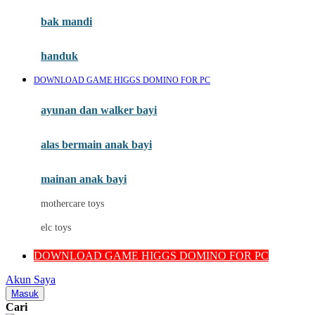
Moby
bak mandi
Momami
handuk
Mothercare
DOWNLOAD GAME HIGGS DOMINO FOR PC
Mustela
ayunan dan walker bayi
My Buddy Tag
My K
alas bermain anak bayi
N
mainan anak bayi
Naif
mothercare toys
Nike
elc toys
Nordic Natural
DOWNLOAD GAME HIGGS DOMINO FOR PC
Nuby
Akun Saya
Nuna
Masuk
Cari