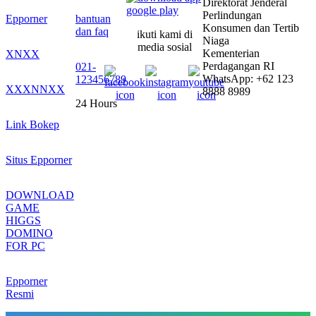
Direktorat Jenderal
Perlindungan
Epporner
bantuan
Konsumen dan Tertib
dan faq
ikuti kami di
Niaga
media sosial
Kementerian
XNXX
Perdagangan RI
021-
WhatsApp: +62 123
123456789
XXXNNXX
8888 8989
24 Hours
Link Bokep
Situs Epporner
DOWNLOAD
GAME
HIGGS
DOMINO
FOR PC
Epporner
Resmi