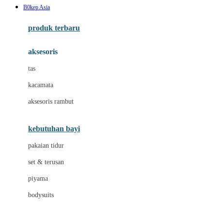
B0kep Asia
Azetabio
produk terbaru
B
aksesoris
Baabaasheepz
tas
Babiators
kacamata
Baby Dove
aksesoris rambut
Baby Jogger
Baby Rovega
kebutuhan bayi
Babybee
pakaian tidur
Banana Boat
set & terusan
Banz
piyama
Barbie
bodysuits
Beaba