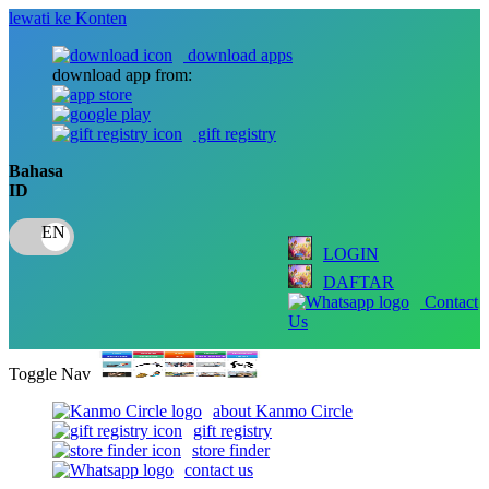
lewati ke Konten
download apps
download app from:
gift registry
Bahasa
ID
LOGIN
DAFTAR
Contact
Us
Toggle Nav
about Kanmo Circle
gift registry
store finder
contact us