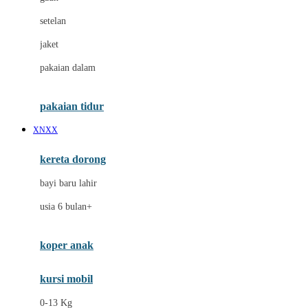
Dae Organics
setelan
Docare
jaket
Doona
pakaian dalam
Down To Earth
Drew
pakaian tidur
Dr. Brown's
XNXX
E
kereta dorong
ELC
bayi baru lahir
Ergobaby
usia 6 bulan+
Expert Care
koper anak
Ezyroller
kursi mobil
F
0-13 Kg