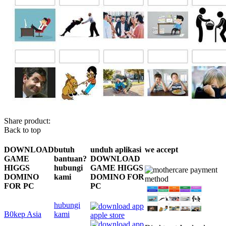
Share product:
Back to top
DOWNLOAD
butuh
unduh aplikasi
we accept
GAME
bantuan?
DOWNLOAD
HIGGS
hubungi
GAME HIGGS
DOMINO
kami
DOMINO FOR
FOR PC
PC
hubungi
B0kep Asia
kami