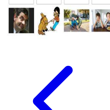
Xootz
Y
Yamatoya
Z
Zaxy
Zoggs
0-9
4Moms
59S