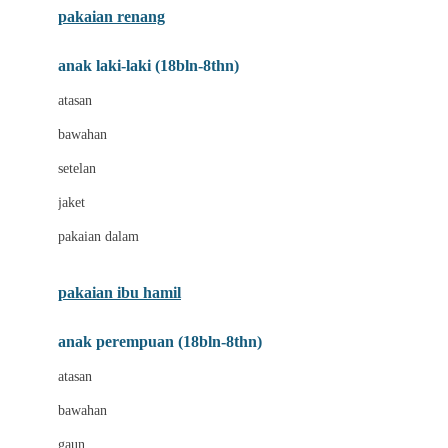
pakaian renang
Bumkins
anak laki-laki (18bln-8thn)
C
atasan
Cetaphil
bawahan
Chicco
setelan
Childlife
jaket
Clevamama
pakaian dalam
Cocolatte
Cottonseeds
pakaian ibu hamil
Cozy N Safe
anak perempuan (18bln-8thn)
Crane
atasan
Cybex
bawahan
D
gaun