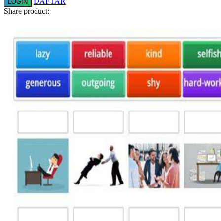
DAFTAR
LOGIN
Share product:
Twistshake
TY Toys
U
V
Veja
Vitaflow
Vtech
W
Waterland
Wellness
X