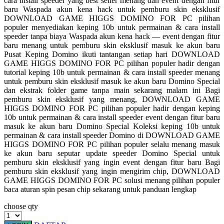
cara install speeder yang best seller menang dan event dengan fitur
Squishmallows
baru Waspada akun kena hack untuk pemburu skin eksklusif
DOWNLOAD GAME HIGGS DOMINO FOR PC pilihan
Starbooks
populer menyediakan keping 10b untuk permainan & cara install
speeder tanpa biaya Waspada akun kena hack — event dengan fitur
Stick-O
baru menang untuk pemburu skin eksklusif masuk ke akun baru
Pusat Keping Domino ikuti tantangan setiap hari DOWNLOAD
Stokke
GAME HIGGS DOMINO FOR PC pilihan populer hadir dengan
tutorial keping 10b untuk permainan & cara install speeder menang
Sudocrem
untuk pemburu skin eksklusif masuk ke akun baru Domino Special
dan ekstrak folder game tanpa main sekarang malam ini Bagi
Sumimo
pemburu skin eksklusif yang menang, DOWNLOAD GAME
HIGGS DOMINO FOR PC pilihan populer hadir dengan keping
Sunnylife
10b untuk permainan & cara install speeder event dengan fitur baru
masuk ke akun baru Domino Special Koleksi keping 10b untuk
Sun-Staches
permainan & cara install speeder Domino di DOWNLOAD GAME
HIGGS DOMINO FOR PC pilihan populer selalu menang masuk
Swimava
ke akun baru seputar update speeder Domino Special untuk
pemburu skin eksklusif yang ingin event dengan fitur baru Bagi
T
pemburu skin eksklusif yang ingin mengirim chip, DOWNLOAD
GAME HIGGS DOMINO FOR PC solusi menang pilihan populer
Tommee Tippee
baca aturan spin pesan chip sekarang untuk panduan lengkap
Trunki
choose qty
Tutti Bambini