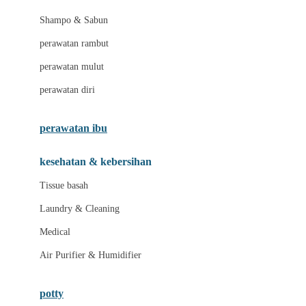
London Taxi
Shampo & Sabun
Love To Dream
perawatan rambut
perawatan mulut
M
perawatan diri
Magformers
Mama's Choice
perawatan ibu
Mamas&Papas
kesehatan & kebersihan
Mamaway
Tissue basah
Maxi Cosi
Laundry & Cleaning
Megabloks
Medical
Micro
Air Purifier & Humidifier
MiDeer
Mimi & Lula
potty
Mini Monkey