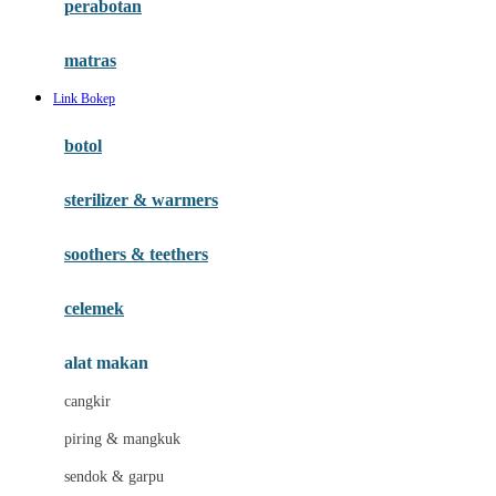
perabotan
Happy Tummy
Hauck
matras
Havaianas
Link Bokep
Hegen
botol
Hot Wheels
sterilizer & warmers
Hybrid
soothers & teethers
I
Inlacta DHA
celemek
Interlac
alat makan
Ivenet
cangkir
J
piring & mangkuk
Jack N Jill
sendok & garpu