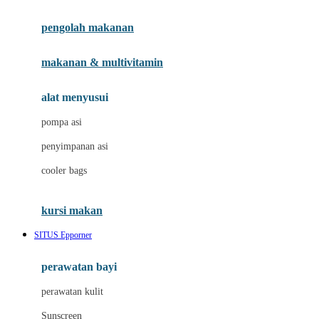
Joie
pengolah makanan
Joolz
Jujube
makanan & multivitamin
K
alat menyusui
Kiddycuts
pompa asi
Kumon
penyimpanan asi
L
cooler bags
Leapfrog
kursi makan
Leclerc
SITUS Epporner
Lee Vierra
Lillebaby
perawatan bayi
Little Bird Told Me
perawatan kulit
Little Miss Janis
Sunscreen