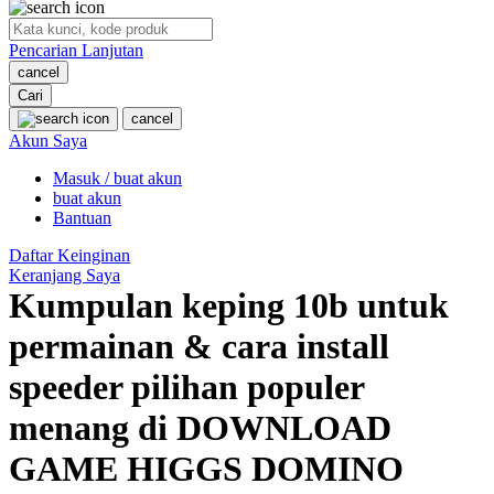
O
Pencarian Lanjutan
Oh Ma Grain
cancel
Okiedog
Cari
cancel
P
Akun Saya
Masuk / buat akun
Peachy
buat akun
Phil & Ted's
Bantuan
Philips Avent
Daftar Keinginan
Keranjang Saya
Pigeon
Kumpulan keping 10b untuk
Playgro
permainan & cara install
Poled Global
speeder pilihan populer
Ponycycle
menang di DOWNLOAD
Puma
GAME HIGGS DOMINO
Pureats