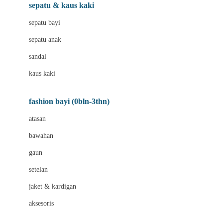
Beauty Barn
sepatu & kaus kaki
Bio Oil
sepatu bayi
Biolane
sepatu anak
Bite Fighters
sandal
Bizzi Growin
kaus kaki
Blackmores
fashion bayi (0bln-3thn)
Blooming Marvellous
atasan
Bonnels
bawahan
Bravado
gaun
Bruder
setelan
Brush Baby
jaket & kardigan
Buds Organics
aksesoris
Bugaboo
Buggygear