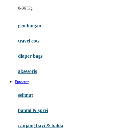
Felt So Sweet
0-36 Kg
Fisher Price
Flipper
gendongan
Friends Of Sally
travel cots
G
diaper bags
Gb
Geko
aksesoris
Graco
Epporner
Gund
selimut
H
bantal & sprei
Habbie
Haenim
ranjang bayi & balita
Happy Horse