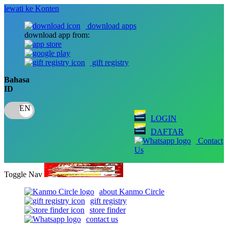
lewati ke Konten
download apps
download app from:
gift registry
Bahasa
ID
LOGIN
DAFTAR
Contact
Us
Toggle Nav
about Kanmo Circle
gift registry
store finder
contact us