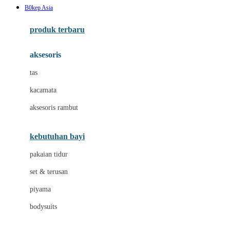
B0kep Asia
Azetabio
produk terbaru
B
aksesoris
Baabaasheepz
tas
Babiators
kacamata
Baby Dove
aksesoris rambut
Baby Jogger
Baby Rovega
kebutuhan bayi
Babybee
pakaian tidur
Banana Boat
set & terusan
Banz
piyama
Barbie
bodysuits
Beaba