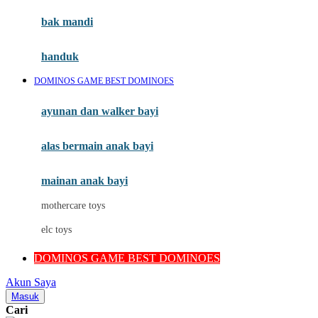
Moby
bak mandi
Momami
handuk
Mothercare
DOMINOS GAME BEST DOMINOES
Mustela
ayunan dan walker bayi
My Buddy Tag
My K
alas bermain anak bayi
N
mainan anak bayi
Naif
mothercare toys
Nike
elc toys
Nordic Natural
DOMINOS GAME BEST DOMINOES
Nuby
Akun Saya
Nuna
Masuk
Cari