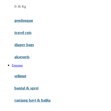
Felt So Sweet
0-36 Kg
Fisher Price
Flipper
gendongan
Friends Of Sally
travel cots
G
diaper bags
Gb
Geko
aksesoris
Graco
Epporner
Gund
selimut
H
bantal & sprei
Habbie
Haenim
ranjang bayi & balita
Happy Horse