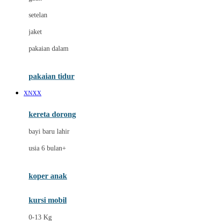
Dae Organics
setelan
Docare
jaket
Doona
pakaian dalam
Down To Earth
Drew
pakaian tidur
Dr. Brown's
XNXX
E
kereta dorong
ELC
bayi baru lahir
Ergobaby
usia 6 bulan+
Expert Care
koper anak
Ezyroller
kursi mobil
F
0-13 Kg