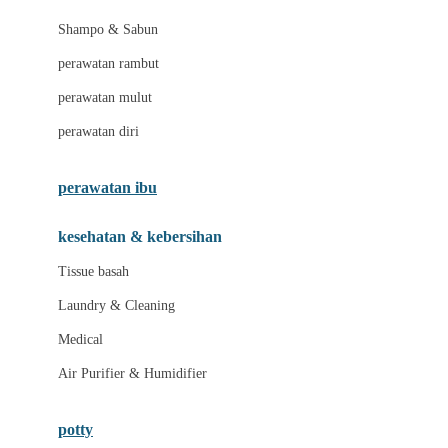
London Taxi
Shampo & Sabun
Love To Dream
perawatan rambut
perawatan mulut
M
perawatan diri
Magformers
Mama's Choice
perawatan ibu
Mamas&Papas
kesehatan & kebersihan
Mamaway
Tissue basah
Maxi Cosi
Laundry & Cleaning
Megabloks
Medical
Micro
Air Purifier & Humidifier
MiDeer
Mimi & Lula
potty
Mini Monkey