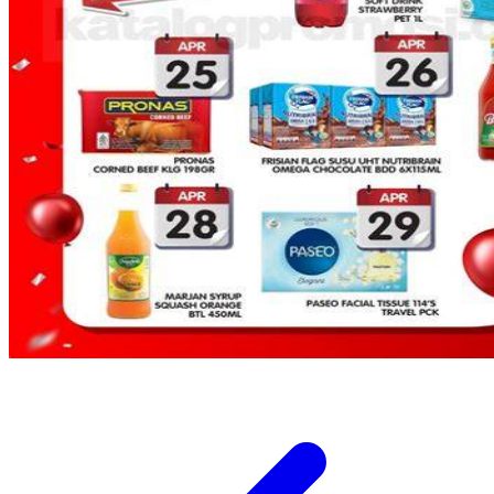
Twistshake
TY Toys
U
V
Veja
Vitaflow
Vtech
W
Waterland
Wellness
X