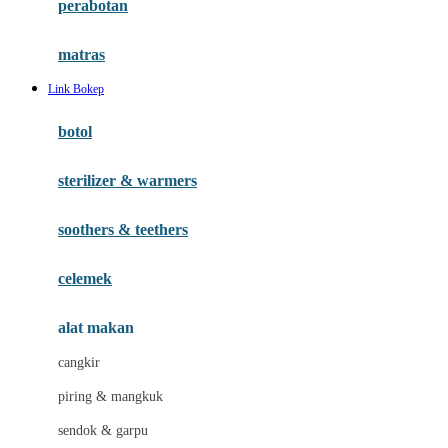
perabotan
Happy Tummy
Hauck
matras
Havaianas
Link Bokep
Hegen
botol
Hot Wheels
sterilizer & warmers
Hybrid
soothers & teethers
I
Inlacta DHA
celemek
Interlac
alat makan
Ivenet
cangkir
J
piring & mangkuk
Jack N Jill
sendok & garpu