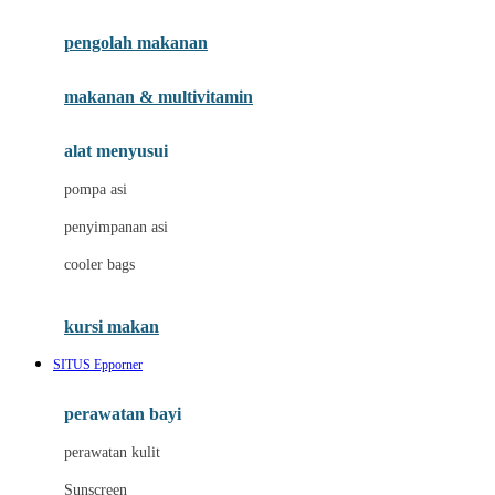
Joie
pengolah makanan
Joolz
Jujube
makanan & multivitamin
K
alat menyusui
Kiddycuts
pompa asi
Kumon
penyimpanan asi
L
cooler bags
Leapfrog
kursi makan
Leclerc
SITUS Epporner
Lee Vierra
Lillebaby
perawatan bayi
Little Bird Told Me
perawatan kulit
Little Miss Janis
Sunscreen