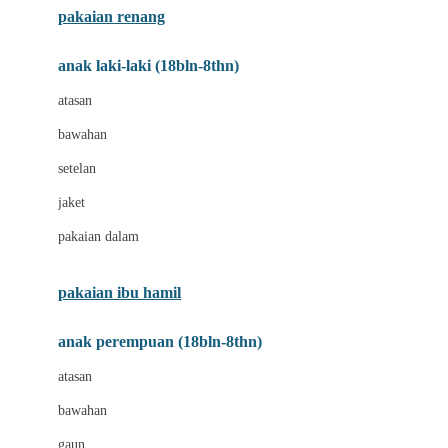
pakaian renang
Bumkins
anak laki-laki (18bln-8thn)
C
atasan
Cetaphil
bawahan
Chicco
setelan
Childlife
jaket
Clevamama
pakaian dalam
Cocolatte
Cottonseeds
pakaian ibu hamil
Cozy N Safe
anak perempuan (18bln-8thn)
Crane
atasan
Cybex
bawahan
D
gaun