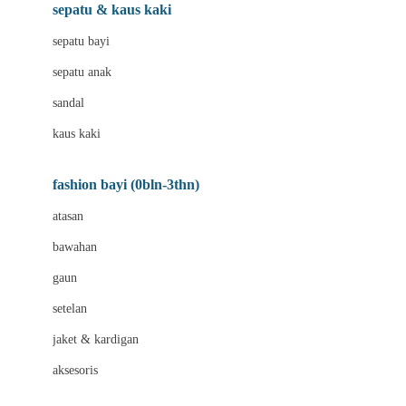
Beauty Barn
sepatu & kaus kaki
Bio Oil
sepatu bayi
Biolane
sepatu anak
Bite Fighters
sandal
Bizzi Growin
kaus kaki
Blackmores
fashion bayi (0bln-3thn)
Blooming Marvellous
atasan
Bonnels
bawahan
Bravado
gaun
Bruder
setelan
Brush Baby
jaket & kardigan
Buds Organics
aksesoris
Bugaboo
Buggygear