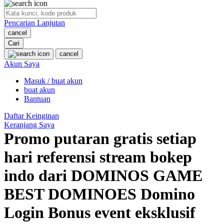
O
Pencarian Lanjutan
Oh Ma Grain
cancel
Okiedog
Cari
cancel
P
Akun Saya
Masuk / buat akun
Peachy
buat akun
Phil & Ted's
Bantuan
Philips Avent
Daftar Keinginan
Keranjang Saya
Pigeon
Promo putaran gratis setiap
Playgro
hari referensi stream bokep
Poled Global
indo dari DOMINOS GAME
Ponycycle
BEST DOMINOES Domino
Puma
Login Bonus event eksklusif
Pureats