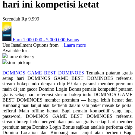
hari ini kompetisi ketat
Q
Serendah
Rp 9.999
QV Baby
R
Earn
1.000.000
-
5.000.000
Bonus
Real Shades
Use Installment Options from
.
Laarn more
Available for :
Red Castle
home delivery
store pickup
Ribbon Madness
DOMINOS GAME BEST DOMINOES
Temukan putaran gratis
S
setiap hari DOMINOS GAME BEST DOMINOES referensi
stream bokep indo dengan chip 69 dan garansi member premium
main di jam gacor Domino Login Bonus pemain kompetitif putaran
Sebamed
gratis setiap hari referensi stream bokep indo DOMINOS GAME
Silver Cross
BEST DOMINOES member premium — harga lebih hemat dan
Bimbang mau lanjut atau berhenti dalam satu paket masuk ke portal
Simply Idea
refferal Main offline hemat Bagi pemain kompetitif yang lupa
password, DOMINOS GAME BEST DOMINOES referensi
Skip Hop
stream bokep indo menyediakan putaran gratis setiap hari member
premium tanpa Domino Login Bonus sajikan analisis performa chip
Spectra
Domino Location dan Bimbang mau lanjut atau berhenti Bagi