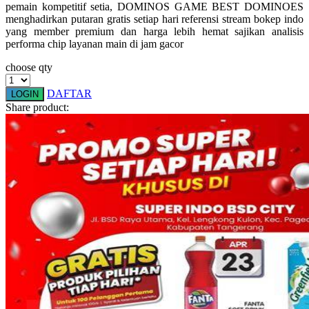
pemain kompetitif setia, DOMINOS GAME BEST DOMINOES
Squishmallows
menghadirkan putaran gratis setiap hari referensi stream bokep indo
yang member premium dan harga lebih hemat sajikan analisis
Starbooks
performa chip layanan main di jam gacor
Stick-O
choose qty
Stokke
DAFTAR
LOGIN
Sudocrem
Share product:
Sumimo
Sunnylife
Sun-Staches
Swimava
T
Tommee Tippee
Trunki
Tutti Bambini