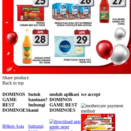
Share product:
Back to top
DOMINOS
butuh
unduh aplikasi
we accept
GAME
bantuan?
DOMINOS
BEST
hubungi
GAME BEST
DOMINOES
kami
DOMINOES
B0kep Asia
hubungi