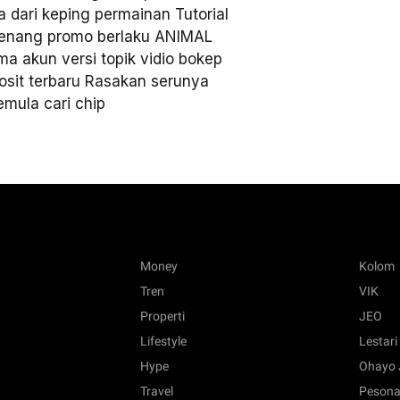
a dari keping permainan Tutorial
 Senang promo berlaku ANIMAL
akun versi topik vidio bokep
osit terbaru Rasakan serunya
mula cari chip
Money
Kolom
Tren
VIK
Properti
JEO
Lifestyle
Lestari
Hype
Ohayo 
Travel
Pesona