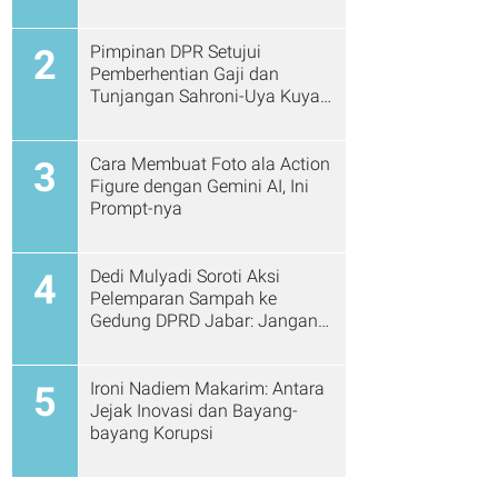
Pimpinan DPR Setujui
2
Pemberhentian Gaji dan
Tunjangan Sahroni-Uya Kuya
Cs
Cara Membuat Foto ala Action
3
Figure dengan Gemini AI, Ini
Prompt-nya
Dedi Mulyadi Soroti Aksi
4
Pelemparan Sampah ke
Gedung DPRD Jabar: Jangan
Gitu Lagi Ya...
Ironi Nadiem Makarim: Antara
5
Jejak Inovasi dan Bayang-
bayang Korupsi