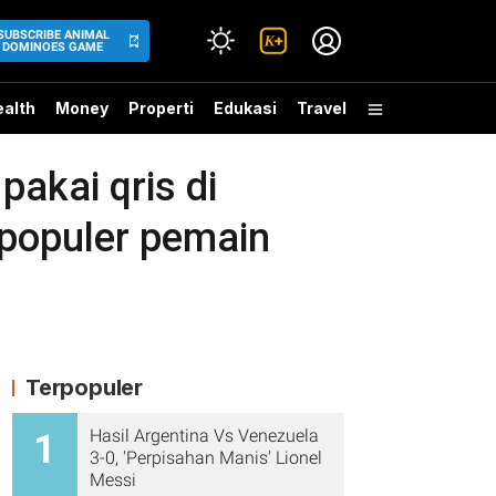
SUBSCRIBE ANIMAL
DOMINOES GAME
alth
Money
Properti
Edukasi
Travel
pakai qris di
opuler pemain
Terpopuler
Hasil Argentina Vs Venezuela
1
3-0, 'Perpisahan Manis' Lionel
Messi