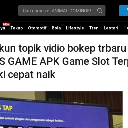
ya
Tekno
Otomotif
Bola
Lifestyle
Tren
Lestari
He
n topik vidio bokep trbaru 
GAME APK Game Slot Terp
i cepat naik