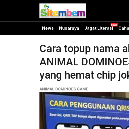
News
Nusaraya
Jagat Literasi
Caha
Cara topup nama aku
ANIMAL DOMINOES 
yang hemat chip jok
ANIMAL DOMINOES GAME