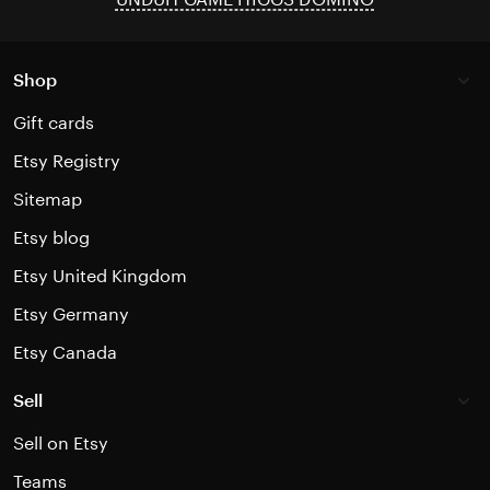
Shop
Gift cards
Etsy Registry
Sitemap
Etsy blog
Etsy United Kingdom
Etsy Germany
Etsy Canada
Sell
Sell on Etsy
Teams