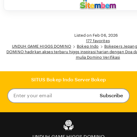
Listed on Feb 06, 2026
177 favorites
UNDUH GAME HIGGS DOMINO
Bokep Indo
Bokepers Jepan
DOMINO hadirkan akses terbaru higgs inspirasi harian dengan Doa d
mulia Domino Verifikasi
SITUS Bokep Indo Server Bokep
Subscribe
Enter
your
email
UNDUH GAME HIGGS DOMINO