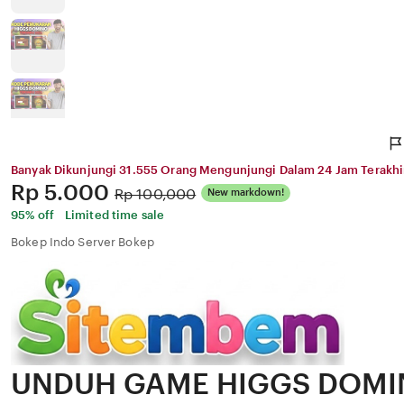
Banyak Dikunjungi 31.555 Orang Mengunjungi Dalam 24 Jam Terakhi
Price:
Rp 5.000
Original
Rp 100,000
New markdown!
Price:
95% off
Limited time sale
Bokep Indo Server Bokep
UNDUH GAME HIGGS DOM