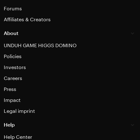
Forums
Affiliates & Creators
About
UNDUH GAME HIGGS DOMINO
Policies
Investors
Careers
Press
Impact
Legal imprint
Help
Help Center