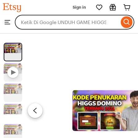
UNDUH
Sign in
Skip
GAME
HIGGS
to
Search
Browse
DOMINO
ontent
for
items
or
shops