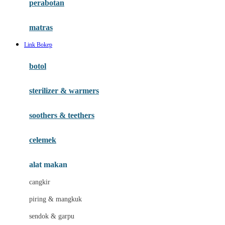
perabotan
Happy Tummy
Hauck
matras
Havaianas
Link Bokep
Hegen
botol
Hot Wheels
sterilizer & warmers
Hybrid
soothers & teethers
I
Inlacta DHA
celemek
Interlac
alat makan
Ivenet
cangkir
J
piring & mangkuk
Jack N Jill
sendok & garpu