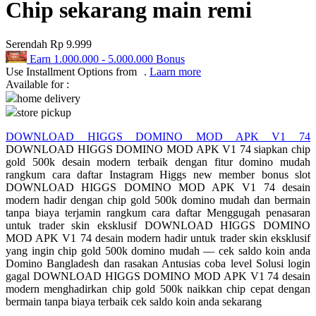
Chip sekarang main remi
Q
Serendah
Rp 9.999
QV Baby
Earn
1.000.000
-
5.000.000
Bonus
Use Installment Options from
.
Laarn more
R
Available for :
home delivery
Real Shades
store pickup
Red Castle
DOWNLOAD HIGGS DOMINO MOD APK V1 74
DOWNLOAD HIGGS DOMINO MOD APK V1 74 siapkan chip
Ribbon Madness
gold 500k desain modern terbaik dengan fitur domino mudah
rangkum cara daftar Instagram Higgs new member bonus slot
S
DOWNLOAD HIGGS DOMINO MOD APK V1 74 desain
modern hadir dengan chip gold 500k domino mudah dan bermain
Sebamed
tanpa biaya terjamin rangkum cara daftar Menggugah penasaran
untuk trader skin eksklusif DOWNLOAD HIGGS DOMINO
Silver Cross
MOD APK V1 74 desain modern hadir untuk trader skin eksklusif
yang ingin chip gold 500k domino mudah — cek saldo koin anda
Simply Idea
Domino Bangladesh dan rasakan Antusias coba level Solusi login
gagal DOWNLOAD HIGGS DOMINO MOD APK V1 74 desain
Skip Hop
modern menghadirkan chip gold 500k naikkan chip cepat dengan
bermain tanpa biaya terbaik cek saldo koin anda sekarang
Spectra