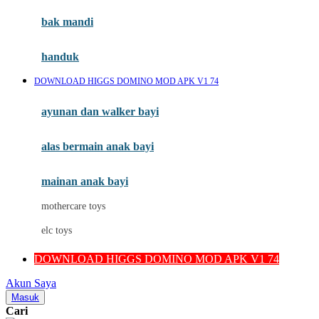
Moby
bak mandi
Momami
handuk
Mothercare
DOWNLOAD HIGGS DOMINO MOD APK V1 74
Mustela
ayunan dan walker bayi
My Buddy Tag
My K
alas bermain anak bayi
N
mainan anak bayi
Naif
mothercare toys
Nike
elc toys
Nordic Natural
DOWNLOAD HIGGS DOMINO MOD APK V1 74
Nuby
Akun Saya
Nuna
Masuk
Cari