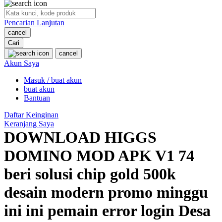
O
Pencarian Lanjutan
Oh Ma Grain
cancel
Okiedog
Cari
cancel
P
Akun Saya
Masuk / buat akun
Peachy
buat akun
Phil & Ted's
Bantuan
Philips Avent
Daftar Keinginan
Keranjang Saya
Pigeon
DOWNLOAD HIGGS
Playgro
DOMINO MOD APK V1 74
Poled Global
beri solusi chip gold 500k
Ponycycle
desain modern promo minggu
Puma
ini ini pemain error login Desa
Pureats