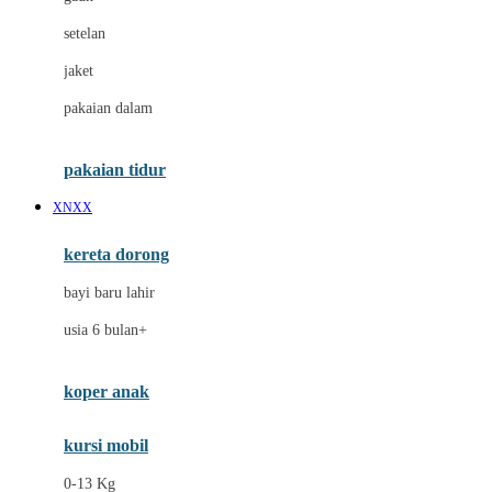
Dae Organics
setelan
Docare
jaket
Doona
pakaian dalam
Down To Earth
Drew
pakaian tidur
Dr. Brown's
XNXX
E
kereta dorong
ELC
bayi baru lahir
Ergobaby
usia 6 bulan+
Expert Care
koper anak
Ezyroller
kursi mobil
F
0-13 Kg