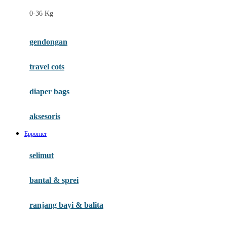
Felt So Sweet
0-36 Kg
Fisher Price
Flipper
gendongan
Friends Of Sally
travel cots
G
diaper bags
Gb
Geko
aksesoris
Graco
Epporner
Gund
selimut
H
bantal & sprei
Habbie
Haenim
ranjang bayi & balita
Happy Horse