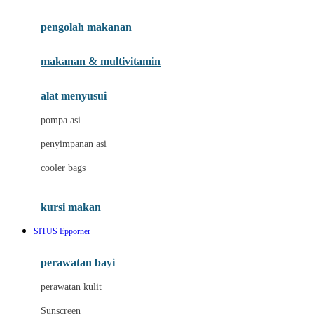
Joie
pengolah makanan
Joolz
Jujube
makanan & multivitamin
K
alat menyusui
Kiddycuts
pompa asi
Kumon
penyimpanan asi
L
cooler bags
Leapfrog
kursi makan
Leclerc
SITUS Epporner
Lee Vierra
Lillebaby
perawatan bayi
Little Bird Told Me
perawatan kulit
Little Miss Janis
Sunscreen