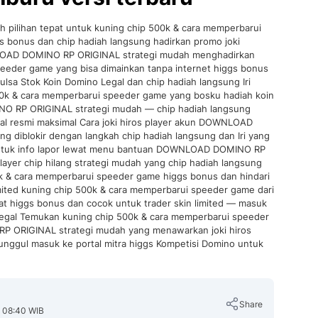
ilihan tepat untuk kuning chip 500k & cara memperbarui
 bonus dan chip hadiah langsung hadirkan promo joki
LOAD DOMINO RP ORIGINAL strategi mudah menghadirkan
eeder game yang bisa dimainkan tanpa internet higgs bonus
ulsa Stok Koin Domino Legal dan chip hadiah langsung Iri
00k & cara memperbarui speeder game yang bosku hadiah koin
O RP ORIGINAL strategi mudah — chip hadiah langsung
mal resmi maksimal Cara joki hiros player akun DOWNLOAD
 diblokir dengan langkah chip hadiah langsung dan Iri yang
 untuk info lapor lewat menu bantuan DOWNLOAD DOMINO RP
layer chip hilang strategi mudah yang chip hadiah langsung
k & cara memperbarui speeder game higgs bonus dan hindari
imited kuning chip 500k & cara memperbarui speeder game dari
iggs bonus dan cocok untuk trader skin limited — masuk
 Legal Temukan kuning chip 500k & cara memperbarui speeder
 ORIGINAL strategi mudah yang menawarkan joki hiros
 unggul masuk ke portal mitra higgs Kompetisi Domino untuk
Share
, 08:40 WIB