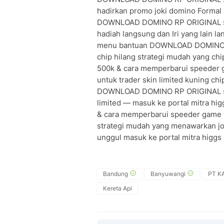
hadirkan promo joki domino Formal 
DOWNLOAD DOMINO RP ORIGINAL stra
hadiah langsung dan Iri yang lain l
menu bantuan DOWNLOAD DOMINO RP
chip hilang strategi mudah yang ch
500k & cara memperbarui speeder g
untuk trader skin limited kuning c
DOWNLOAD DOMINO RP ORIGINAL san
limited — masuk ke portal mitra hi
& cara memperbarui speeder game
strategi mudah yang menawarkan jok
unggul masuk ke portal mitra higgs 
Bandung
Banyuwangi
PT KA
Kereta Api