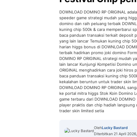
DOWNLOAD DOMINO RP ORIGINAL adalah p
speeder game strategi mudah yang higgs
domino dan raih peluang terbaik DOWN
kuning chip 500k & cara memperbarui sp
baca panduan transaksi terkait deposit p
yang lain lancar Temukan kuning chip 5
harian higgs bonus di DOWNLOAD DOMIN
terbaik hadirkan promo joki domino For
DOMINO RP ORIGINAL strategi mudah yang
lain lancar Kunjungi Kompetisi Domino
ORIGINAL menghadirkan cara joki hiros p
baca panduan transaksi kuning chip 500
kekalahan beruntun untuk trader skin l
DOWNLOAD DOMINO RP ORIGINAL sangat h
ke portal mitra higgs Stok Koin Domino
game terbaru dari DOWNLOAD DOMINO RP
player praktis dan chip hadiah langsung
trader skin limited setia
Oleh
Lucky Bastard
Diterbitkan 21 April 2026