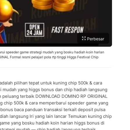
Perbesar
ui speeder game strategi mudah yang bosku hadiah koin harian
 Formal resmi pelajari pola rtp tinggi Higgs Festival Chip
ah pilihan tepat untuk kuning chip 500k & cara
i mudah yang higgs bonus dan chip hadiah langsung
aih peluang terbaik DOWNLOAD DOMINO RP ORIGINAL
ng chip 500k & cara memperbarui speeder game yang
 bonus baca panduan transaksi terkait deposit pulsa
diah langsung Iri yang lain lancar Temukan kuning chip
ame yang bosku hadiah koin harian higgs bonus di
ategi mudah — chip hadiah langsung terbaik