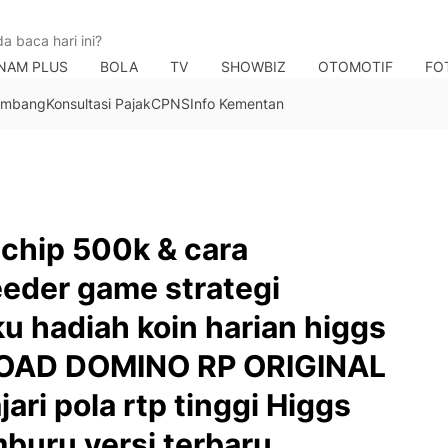
NAM PLUS
BOLA
TV
SHOWBIZ
OTOMOTIF
FO
Tambang
Konsultasi Pajak
CPNS
Info Kementan
chip 500k & cara
eder game strategi
 hadiah koin harian higgs
OAD DOMINO RP ORIGINAL
ari pola rtp tinggi Higgs
mburu versi terbaru