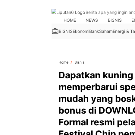
HOME
NEWS
BISNIS
E
BISNIS
Ekonomi
Bank
Saham
Energi & 
Home
Bisnis
Dapatkan kuning 
memperbarui spe
mudah yang bosku
bonus di DOWNL
Formal resmi pelaj
Festival Chip pe