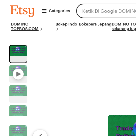
Skip
Search
DOMINO
to
Categories
TOPBOS.COM
for
Content
items
DOMINO
Bokep Indo
or
Bokepers Jepang
DOMINO TOPB
TOPBOS.COM
sekarang ju
shops