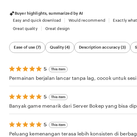
Buyer highlights, summarized by AI
Easy and quick download
Would recommend
Exactly what
Great quality
Great design
Filter
Ease of use (7)
Quality (4)
Description accuracy (3)
S
by
category
5
5
This item
out
Permainan berjalan lancar tanpa lag, cocok untuk ses
of
5
stars
5
5
This item
out
Banyak game menarik dari Server Bokep yang bisa dipil
of
5
stars
5
5
This item
out
Peluang kemenangan terasa lebih konsisten di berba
of