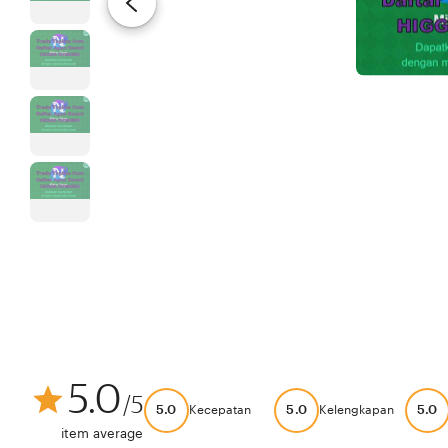
5.0
/5
5.0
5.0
5.0
Kecepatan
Kelengkapan
item average