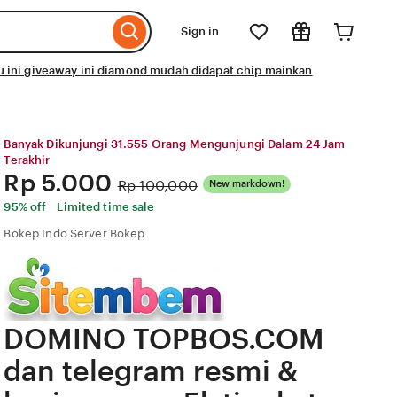
Sign in
ini giveaway ini diamond mudah didapat chip mainkan
Banyak Dikunjungi 31.555 Orang Mengunjungi Dalam 24 Jam
Terakhir
Price:
Rp 5.000
Original
Rp 100,000
New markdown!
Price:
95% off
Limited time sale
Bokep Indo Server Bokep
DOMINO TOPBOS.COM
dan telegram resmi &