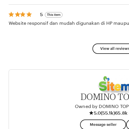
5
stars
5
5
This item
out
Website responsif dan mudah digunakan di HP maupu
of
5
stars
View all reviews
DOMINO TO
Owned by DOMINO TO
5.0
(55.1k)
65.8k 
Message seller