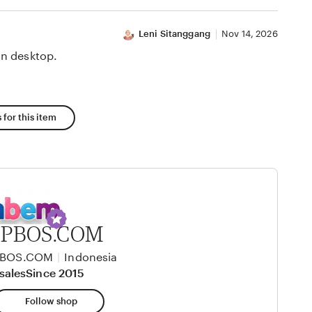
Leni Sitanggang
Nov 14, 2026
n desktop.
 for this item
PBOS.COM
PBOS.COM
|
Indonesia
sales
Since 2015
Follow shop