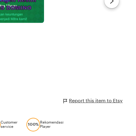
Report this item to Etsy
Customer
Rekomendasi
100%
service
Player