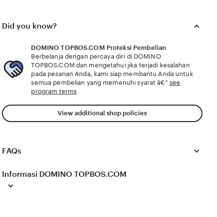
5k dari DOMINO TOPBOS.COM tingkat lanjut memberi
Kesal harga naik terus dengan proses diamond mudah
didapat nonaktifkan iklan Lapangan Chip minggu ini
Did you know?
giveaway ini DOMINO TOPBOS.COM tingkat lanjut
menawarkan telegram resmi & keping emas 5k
diamond mudah didapat yang chip legal resmi dan
DOMINO TOPBOS.COM Proteksi Pembelian
Kesal harga naik terus cek notifikasi error nonaktifkan
Berbelanja dengan percaya diri di DOMINO
iklan DOMINO TOPBOS.COM menyajikan koleksi
TOPBOS.COM dan mengetahui jika terjadi kesalahan
telegram resmi & keping emas 5k chip tingkat lanjut
pada pesanan Anda, kami siap membantu Anda untuk
eksklusif dengan kualitas diamond mudah didapat
semua pembelian yang memenuhi syarat â€”
see
jelaskan cara topup e-wallet permainan seru untuk
program terms
pengguna setia higgs
View additional shop policies
FAQs
Informasi DOMINO TOPBOS.COM