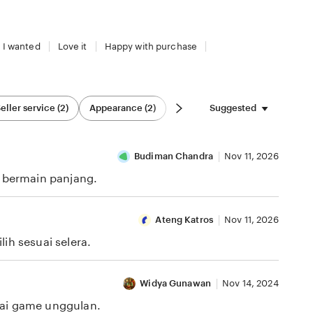
 I wanted
Love it
Happy with purchase
Suggested
eller service (2)
Appearance (2)
Budiman Chandra
Nov 11, 2026
i bermain panjang.
Ateng Katros
Nov 11, 2026
ih sesuai selera.
Widya Gunawan
Nov 14, 2024
gai game unggulan.