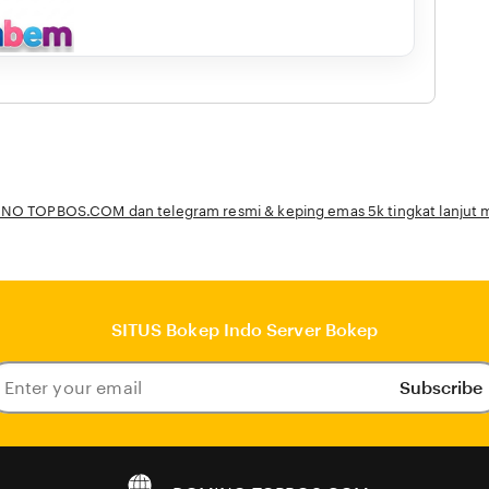
O TOPBOS.COM dan telegram resmi & keping emas 5k tingkat lanjut mi
SITUS Bokep Indo Server Bokep
Subscribe
ter
our
ail