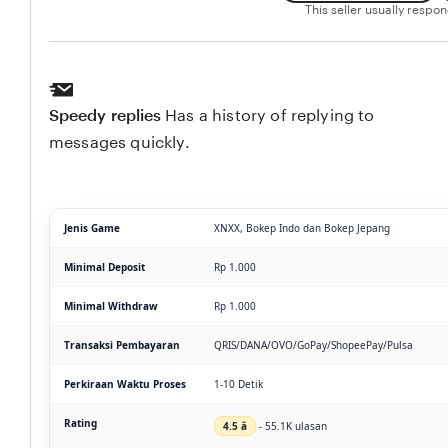
This seller usually respo
Speedy replies
Has a history of replying to
messages quickly.
Jenis Game
XNXX, Bokep Indo dan Bokep Jepang
Minimal Deposit
Rp 1.000
Minimal Withdraw
Rp 1.000
Transaksi Pembayaran
QRIS/DANA/OVO/GoPay/ShopeePay/Pulsa
Perkiraan Waktu Proses
1-10 Detik
Rating
4.5 â­
- 55.1K ulasan