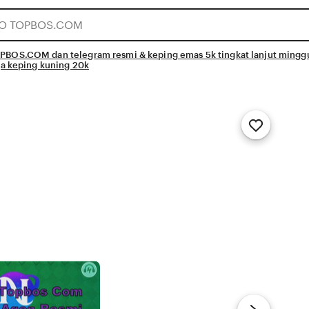
OS.COM dan telegram resmi & keping emas 5k tingkat lanjut minggu 
ga keping kuning 20k
Add
to
Favorites