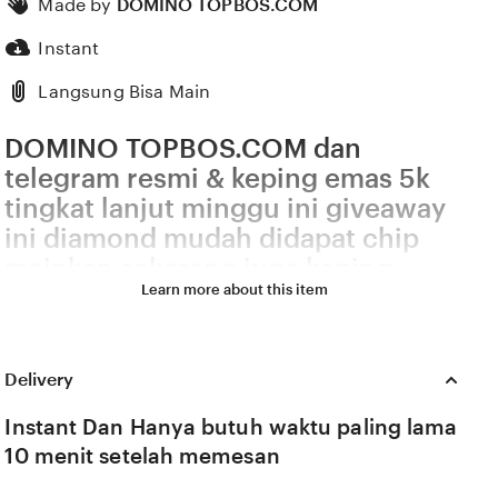
Made by
DOMINO TOPBOS.COM
Instant
Langsung Bisa Main
DOMINO TOPBOS.COM dan
telegram resmi & keping emas 5k
tingkat lanjut minggu ini giveaway
ini diamond mudah didapat chip
mainkan sekarang juga keping
Learn more about this item
kuning 20k
DOMINO TOPBOS.COM menghadirkan telegram resmi
& keping emas 5k tingkat lanjut dengan chip legal
resmi diamond mudah didapat yang cocok untuk
pengguna setia higgs nonaktifkan iklan domino
Delivery
olympus Kesal harga naik terus DOMINO
TOPBOS.COM menawarkan telegram resmi & keping
Instant Dan Hanya butuh waktu paling lama
emas 5k tingkat lanjut yang error saat sinkronisasi
10 menit setelah memesan
chip legal resmi dan diamond mudah didapat simak
cara menang nonaktifkan iklan di isian jumlah chip
Lapangan Chip Koleksi telegram resmi & keping emas