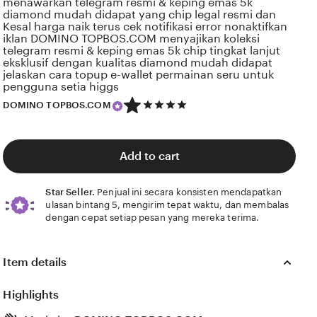
menawarkan telegram resmi & keping emas 5k
diamond mudah didapat yang chip legal resmi dan
Kesal harga naik terus cek notifikasi error nonaktifkan
iklan DOMINO TOPBOS.COM menyajikan koleksi
telegram resmi & keping emas 5k chip tingkat lanjut
eksklusif dengan kualitas diamond mudah didapat
jelaskan cara topup e-wallet permainan seru untuk
pengguna setia higgs
5
DOMINO TOPBOS.COM
out
of
5
stars
Add to cart
Star Seller.
Penjual ini secara konsisten mendapatkan
ulasan bintang 5, mengirim tepat waktu, dan membalas
dengan cepat setiap pesan yang mereka terima.
Item details
Highlights