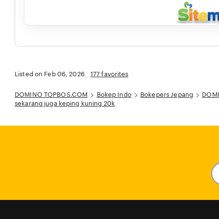
Listed on Feb 06, 2026
177 favorites
DOMINO TOPBOS.COM
Bokep Indo
Bokepers Jepang
DOMIN
sekarang juga keping kuning 20k
En
y
em