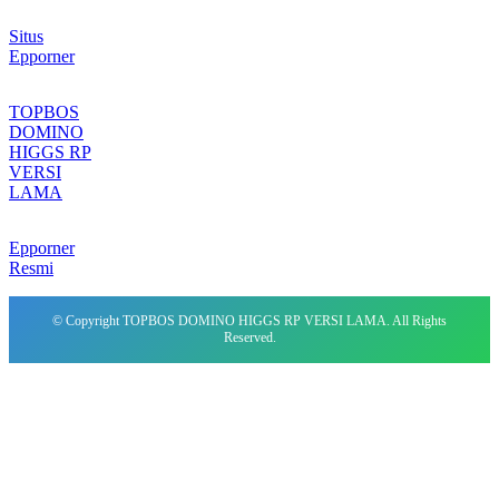
Situs
Epporner
TOPBOS
DOMINO
HIGGS RP
VERSI
LAMA
Epporner
Resmi
© Copyright TOPBOS DOMINO HIGGS RP VERSI LAMA. All Rights
Reserved.