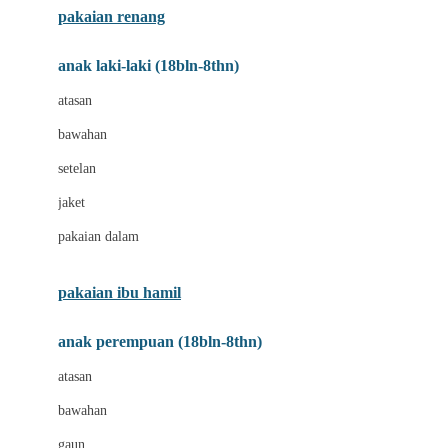
pakaian renang
Bumkins
anak laki-laki (18bln-8thn)
C
atasan
Cetaphil
bawahan
Chicco
setelan
Childlife
jaket
Clevamama
pakaian dalam
Cocolatte
Cottonseeds
pakaian ibu hamil
Cozy N Safe
anak perempuan (18bln-8thn)
Crane
atasan
Cybex
bawahan
D
gaun