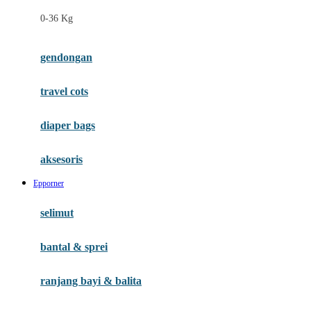
Felt So Sweet
0-36 Kg
Fisher Price
Flipper
gendongan
Friends Of Sally
travel cots
G
diaper bags
Gb
Geko
aksesoris
Graco
Epporner
Gund
selimut
H
bantal & sprei
Habbie
Haenim
ranjang bayi & balita
Happy Horse