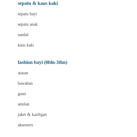
Beauty Barn
sepatu & kaus kaki
Bio Oil
sepatu bayi
Biolane
sepatu anak
Bite Fighters
sandal
Bizzi Growin
kaus kaki
Blackmores
fashion bayi (0bln-3thn)
Blooming Marvellous
atasan
Bonnels
bawahan
Bravado
gaun
Bruder
setelan
Brush Baby
jaket & kardigan
Buds Organics
aksesoris
Bugaboo
Buggygear