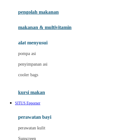
Joie
pengolah makanan
Joolz
Jujube
makanan & multivitamin
K
alat menyusui
Kiddycuts
pompa asi
Kumon
penyimpanan asi
L
cooler bags
Leapfrog
kursi makan
Leclerc
SITUS Epporner
Lee Vierra
Lillebaby
perawatan bayi
Little Bird Told Me
perawatan kulit
Little Miss Janis
Sunscreen