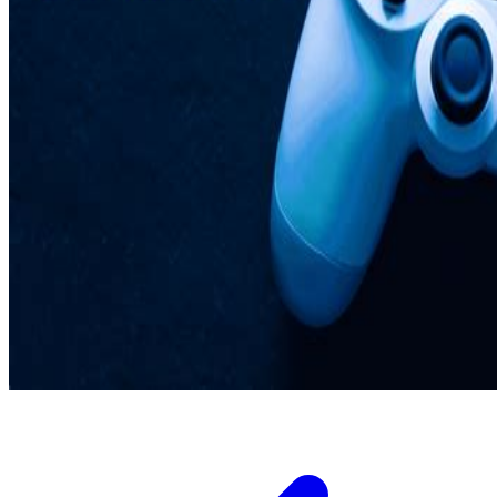
Twistshake
TY Toys
U
V
Veja
Vitaflow
Vtech
W
Waterland
Wellness
X