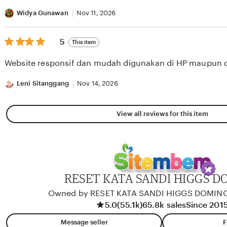
stars
Widya Gunawan
Nov 11, 2026
5
5
This item
out
of
Website responsif dan mudah digunakan di HP maupun 
5
stars
Leni Sitanggang
Nov 14, 2026
View all reviews for this item
RESET KATA SANDI HIGGS D
Owned by RESET KATA SANDI HIGGS DOMIN
5.0
(55.1k)
65.8k sales
Since 201
Message seller
F