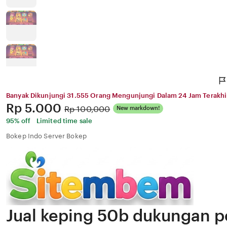
Banyak Dikunjungi 31.555 Orang Mengunjungi Dalam 24 Jam Terakhi
Price:
Rp 5.000
Original
Rp 100,000
New markdown!
Price:
95% off
Limited time sale
Bokep Indo Server Bokep
Jual keping 50b dukungan p