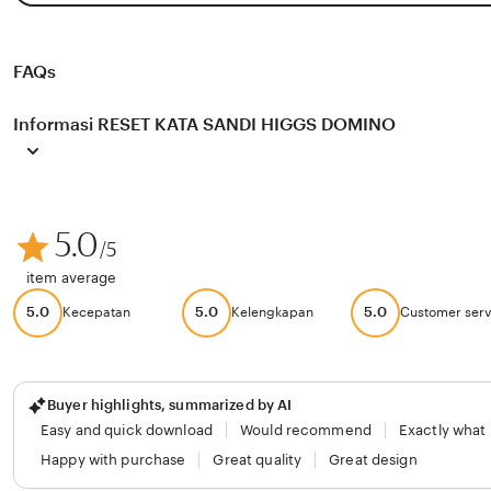
FAQs
Informasi RESET KATA SANDI HIGGS DOMINO
5.0
/5
item average
5.0
5.0
5.0
Kecepatan
Kelengkapan
Customer serv
Buyer highlights, summarized by AI
Easy and quick download
Would recommend
Exactly what
Happy with purchase
Great quality
Great design