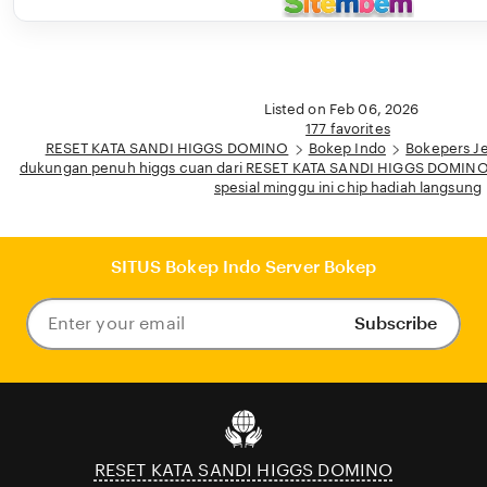
Listed on Feb 06, 2026
177 favorites
RESET KATA SANDI HIGGS DOMINO
Bokep Indo
Bokepers J
dukungan penuh higgs cuan dari RESET KATA SANDI HIGGS DOMINO 
spesial minggu ini chip hadiah langsung
SITUS Bokep Indo Server Bokep
Subscribe
Enter
your
email
RESET KATA SANDI HIGGS DOMINO