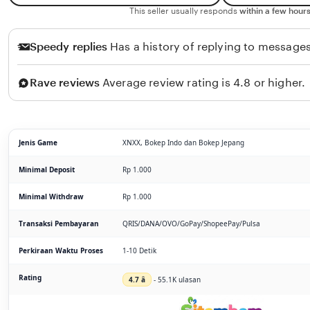
This seller usually responds
within a few hours
Speedy replies
Has a history of replying to messages
Rave reviews
Average review rating is 4.8 or higher.
Jenis Game
XNXX, Bokep Indo dan Bokep Jepang
Minimal Deposit
Rp 1.000
Minimal Withdraw
Rp 1.000
Transaksi Pembayaran
QRIS/DANA/OVO/GoPay/ShopeePay/Pulsa
Perkiraan Waktu Proses
1-10 Detik
Rating
4.7 â­
- 55.1K ulasan