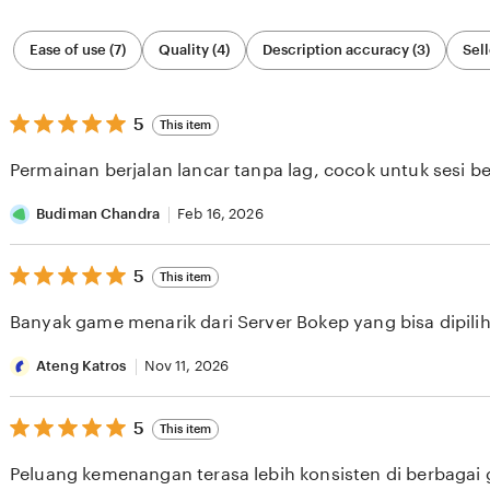
Filter
Ease of use (7)
Quality (4)
Description accuracy (3)
Sell
by
category
5
5
This item
out
of
Permainan berjalan lancar tanpa lag, cocok untuk sesi b
5
stars
Budiman Chandra
Feb 16, 2026
5
5
This item
out
of
Banyak game menarik dari Server Bokep yang bisa dipilih 
5
stars
Ateng Katros
Nov 11, 2026
5
5
This item
out
of
Peluang kemenangan terasa lebih konsisten di berbagai
5