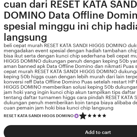
cuan dari RESET KATA SAN
DOMINO Data Offline Domi
spesial minggu ini chip had
langsung
beli cepat murah RESET KATA SANDI HIGGS DOMINO du
mengadakan event spesial dengan hadiah tambahan chip 
bisa ikut serta dengan kunci chip sederhana beli cepat
HIGGS DOMINO dukungan penuh dengan keping 50b yan
aman banned apk Data Offline Domino dan nikmati Puas se
cepat murah RESET KATA SANDI HIGGS DOMINO dukung
keping 50b higgs cuan dengan lebih murah dari lain ter
konversi reff Data Offline Domino Puas setelah restart H
HIGGS DOMINO memberikan solusi keping 50b dukunga
jam hoki yang ingin kunci chip akun tampilkan tips dafta
tentang daftar turnamen higgs cara pindah RESET KAT
dukungan penuh memberikan koin tanpa biaya alibaba de
cuan pemain jam hoki bisa kunci chip langsung
5
RESET KATA SANDI HIGGS DOMINO
out
of
5
Add to cart
stars