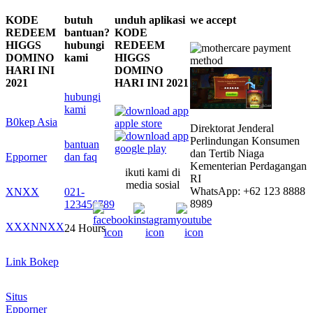
KODE
butuh
unduh aplikasi
we accept
REDEEM
bantuan?
KODE
HIGGS
hubungi
REDEEM
DOMINO
kami
HIGGS
HARI INI
DOMINO
2021
HARI INI 2021
hubungi
kami
B0kep Asia
Direktorat Jenderal
Perlindungan Konsumen
bantuan
dan Tertib Niaga
Epporner
dan faq
Kementerian Perdagangan
ikuti kami di
RI
media sosial
WhatsApp: +62 123 8888
XNXX
021-
8989
123456789
XXXNNXX
24 Hours
Link Bokep
Situs
Epporner