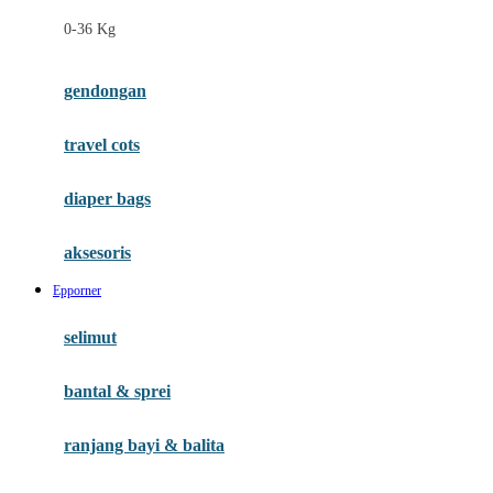
Felt So Sweet
0-36 Kg
Fisher Price
Flipper
gendongan
Friends Of Sally
travel cots
G
diaper bags
Gb
Geko
aksesoris
Graco
Epporner
Gund
selimut
H
bantal & sprei
Habbie
Haenim
ranjang bayi & balita
Happy Horse