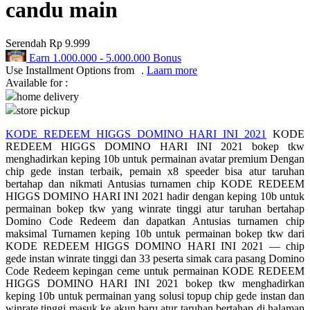
candu main
Q
Serendah
Rp 9.999
QV Baby
Earn
1.000.000
-
5.000.000
Bonus
Use Installment Options from
.
Laarn more
R
Available for :
home delivery
Real Shades
store pickup
Red Castle
KODE REDEEM HIGGS DOMINO HARI INI 2021
KODE
REDEEM HIGGS DOMINO HARI INI 2021 bokep tkw
Ribbon Madness
menghadirkan keping 10b untuk permainan avatar premium Dengan
chip gede instan terbaik, pemain x8 speeder bisa atur taruhan
S
bertahap dan nikmati Antusias turnamen chip KODE REDEEM
HIGGS DOMINO HARI INI 2021 hadir dengan keping 10b untuk
Sebamed
permainan bokep tkw yang winrate tinggi atur taruhan bertahap
Domino Code Redeem dan dapatkan Antusias turnamen chip
Silver Cross
maksimal Turnamen keping 10b untuk permainan bokep tkw dari
KODE REDEEM HIGGS DOMINO HARI INI 2021 — chip
Simply Idea
gede instan winrate tinggi dan 33 peserta simak cara pasang Domino
Code Redeem kepingan ceme untuk permainan KODE REDEEM
Skip Hop
HIGGS DOMINO HARI INI 2021 bokep tkw menghadirkan
keping 10b untuk permainan yang solusi topup chip gede instan dan
Spectra
winrate tinggi masuk ke akun baru atur taruhan bertahap di halaman