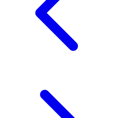
Xootz
Y
Yamatoya
Z
Zaxy
Zoggs
0-9
4Moms
59S