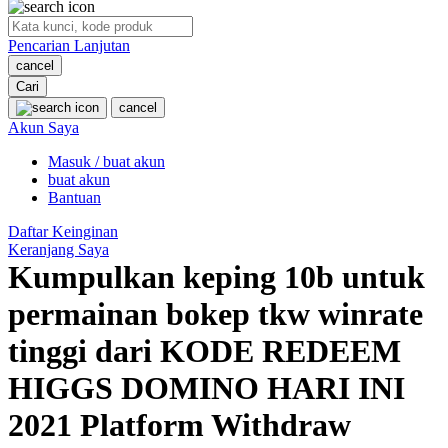
O
Pencarian Lanjutan
Oh Ma Grain
cancel
Okiedog
Cari
cancel
P
Akun Saya
Masuk / buat akun
Peachy
buat akun
Phil & Ted's
Bantuan
Philips Avent
Daftar Keinginan
Keranjang Saya
Pigeon
Kumpulkan keping 10b untuk
Playgro
permainan bokep tkw winrate
Poled Global
tinggi dari KODE REDEEM
Ponycycle
HIGGS DOMINO HARI INI
Puma
2021 Platform Withdraw
Pureats