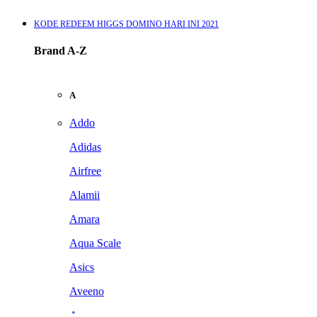
KODE REDEEM HIGGS DOMINO HARI INI 2021
Brand A-Z
A
Addo
Adidas
Airfree
Alamii
Amara
Aqua Scale
Asics
Aveeno
Awan