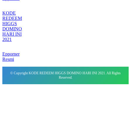
KODE
REDEEM
HIGGS
DOMINO
HARI INI
2021
Epporner
Resmi
© Copyright KODE REDEEM HIGGS DOMINO HARI INI 2021. All Rights
Reserved.