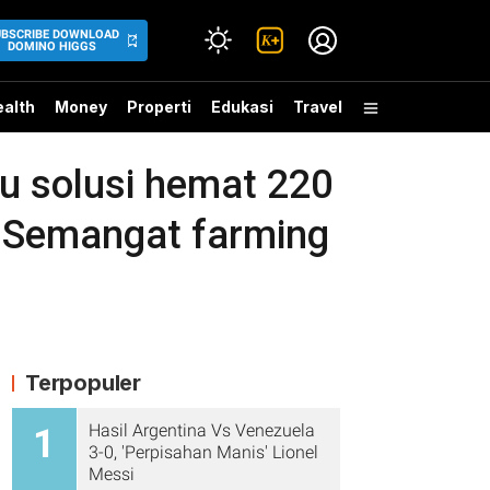
UBSCRIBE DOWNLOAD
DOMINO HIGGS
alth
Money
Properti
Edukasi
Travel
ru solusi hemat 220
 Semangat farming
Terpopuler
Hasil Argentina Vs Venezuela
1
3-0, 'Perpisahan Manis' Lionel
Messi