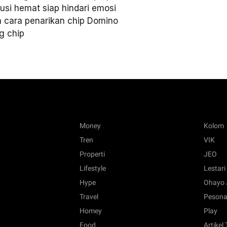
i hemat siap hindari emosi
 cara penarikan chip Domino
g chip
Money
Kolom
Tren
VIK
Properti
JEO
Lifestyle
Lestari
Hype
Ohayo 
Travel
Pesona
Homey
Play
Food
Artikel