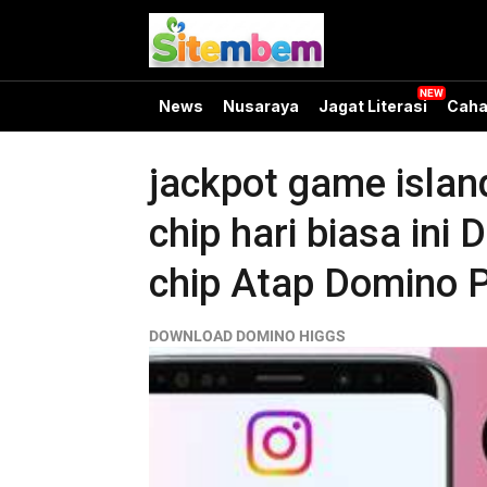
News
Nusaraya
Jagat Literasi
Caha
jackpot game islan
chip hari biasa i
chip Atap Domino 
DOWNLOAD DOMINO HIGGS