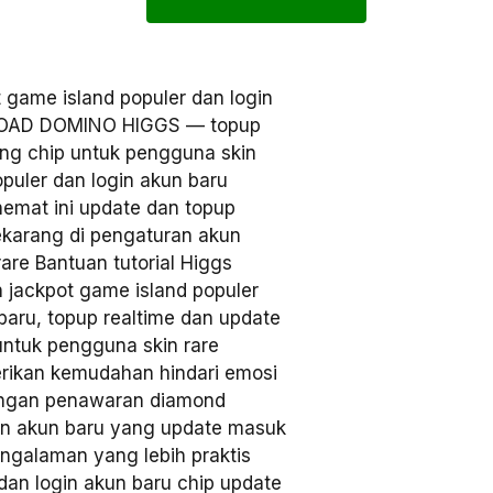
 game island populer dan login
NLOAD DOMINO HIGGS — topup
ng chip untuk pengguna skin
puler dan login akun baru
mat ini update dan topup
ekarang di pengaturan akun
re Bantuan tutorial Higgs
ckpot game island populer
rbaru, topup realtime dan update
untuk pengguna skin rare
an kemudahan hindari emosi
engan penawaran diamond
gin akun baru yang update masuk
ngalaman yang lebih praktis
 dan login akun baru chip update