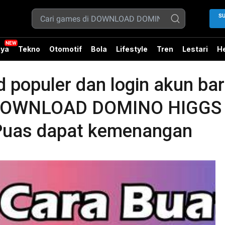
S
ya
Tekno
Otomotif
Bola
Lifestyle
Tren
Lestari
He
d populer dan login akun ba
ni DOWNLOAD DOMINO HIGGS
Puas dapat kemenangan