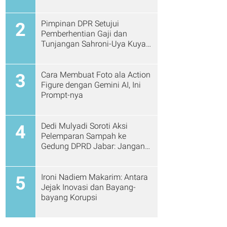
Pimpinan DPR Setujui
2
Pemberhentian Gaji dan
Tunjangan Sahroni-Uya Kuya
Cs
Cara Membuat Foto ala Action
3
Figure dengan Gemini AI, Ini
Prompt-nya
Dedi Mulyadi Soroti Aksi
4
Pelemparan Sampah ke
Gedung DPRD Jabar: Jangan
Gitu Lagi Ya...
Ironi Nadiem Makarim: Antara
5
Jejak Inovasi dan Bayang-
bayang Korupsi