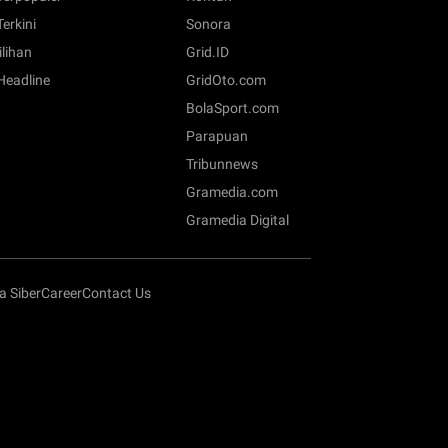
Terkini
Sonora
ilihan
Grid.ID
 Headline
GridOto.com
BolaSport.com
Parapuan
Tribunnews
Gramedia.com
Gramedia Digital
 Siber
Career
Contact Us