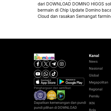
dari DOWNLOAD DOMINO HIGGS solus
bermain di Chip Update Domino baca
Cloud dan rasakan Semangat farmin
Kanal
News
Nasional
Global
Megapolitan
Penghargaan dan sertifikat:
Regional
Pemilu
Dapatkan kemenangan dan pundi
IKN
pundi pilihan di DOWNLOAD
Bola