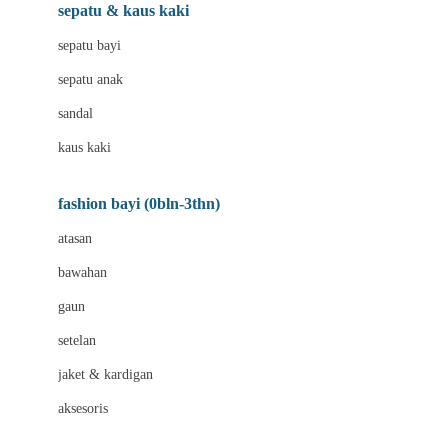
Beauty Barn
sepatu & kaus kaki
Bio Oil
sepatu bayi
Biolane
sepatu anak
Bite Fighters
sandal
Bizzi Growin
kaus kaki
Blackmores
fashion bayi (0bln-3thn)
Blooming Marvellous
atasan
Bonnels
bawahan
Bravado
gaun
Bruder
setelan
Brush Baby
jaket & kardigan
Buds Organics
aksesoris
Bugaboo
Buggygear