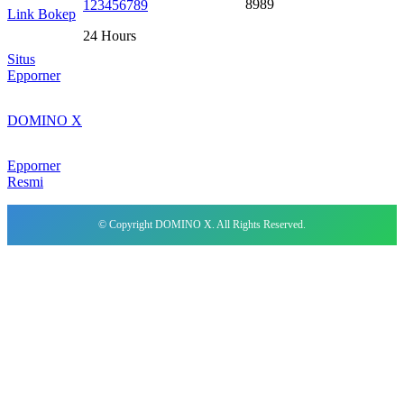
8989
123456789
Link Bokep
24 Hours
Situs
Epporner
DOMINO X
Epporner
Resmi
© Copyright DOMINO X. All Rights Reserved.