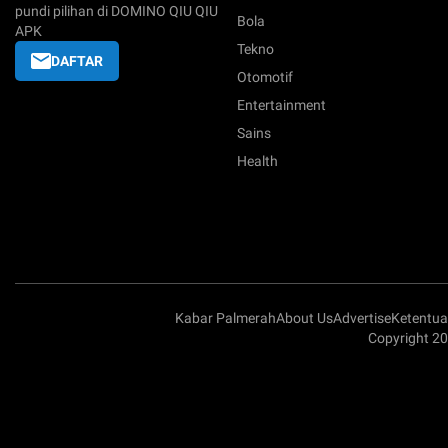
pundi pilihan di DOMINO QIU QIU
Bola
APK
Tekno
DAFTAR
Otomotif
Entertainment
Sains
Health
Kabar Palmerah
About Us
Advertise
Ketentu
Copyright 20