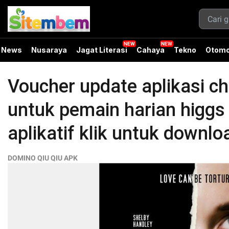
News
Nusaraya
Jagat Literasi
Cahaya
Tekno
Otomo
Voucher update aplikasi c
untuk pemain harian higgs
aplikatif klik untuk downl
DOMINO QIU QIU APK