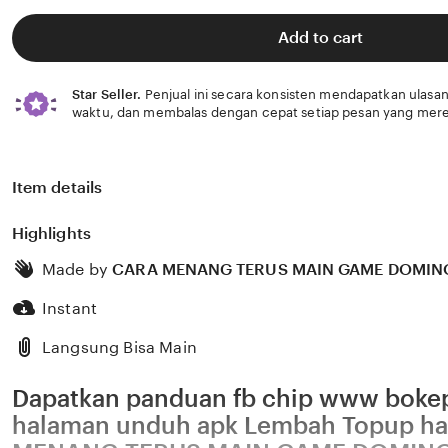
of
5
Add to cart
stars
Star Seller.
Penjual ini secara konsisten mendapatkan ulasan
waktu, dan membalas dengan cepat setiap pesan yang mere
Item details
Highlights
Made by
CARA MENANG TERUS MAIN GAME DOMINO
Instant
Langsung Bisa Main
Dapatkan panduan fb chip www bokep
halaman unduh apk Lembah Topup ha