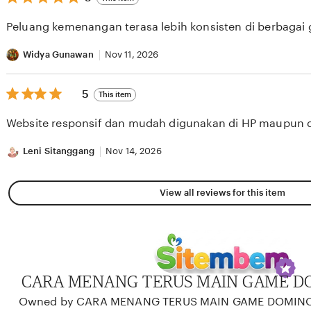
out
of
Peluang kemenangan terasa lebih konsisten di berbagai
5
stars
Widya Gunawan
Nov 11, 2026
5
5
This item
out
of
Website responsif dan mudah digunakan di HP maupun 
5
stars
Leni Sitanggang
Nov 14, 2026
View all reviews for this item
CARA MENANG TERUS MAIN GAME DO
Owned by CARA MENANG TERUS MAIN GAME DOMINO