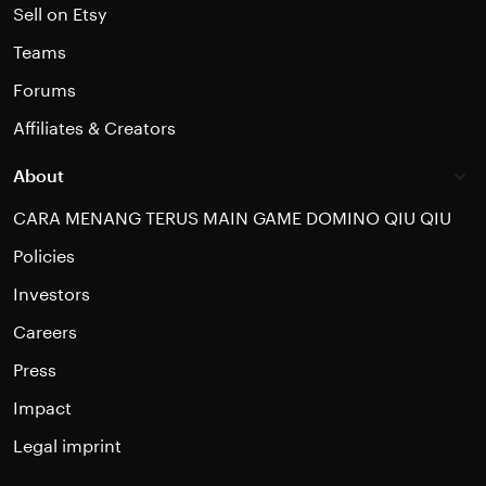
Sell on Etsy
Teams
Forums
Affiliates & Creators
About
CARA MENANG TERUS MAIN GAME DOMINO QIU QIU
Policies
Investors
Careers
Press
Impact
Legal imprint