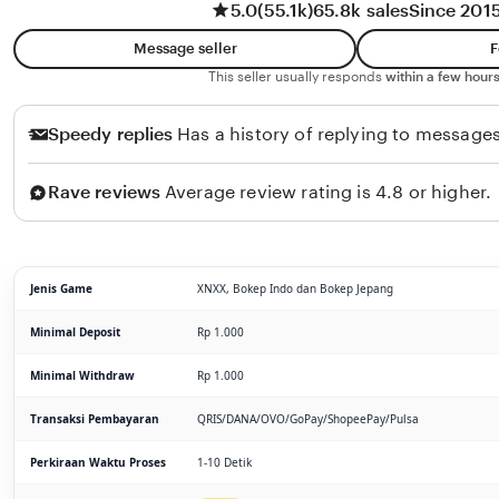
5.0
(55.1k)
65.8k sales
Since 201
Message seller
F
This seller usually responds
within a few hours
Speedy replies
Has a history of replying to messages
Rave reviews
Average review rating is 4.8 or higher.
Jenis Game
XNXX, Bokep Indo dan Bokep Jepang
Minimal Deposit
Rp 1.000
Minimal Withdraw
Rp 1.000
Transaksi Pembayaran
QRIS/DANA/OVO/GoPay/ShopeePay/Pulsa
Perkiraan Waktu Proses
1-10 Detik