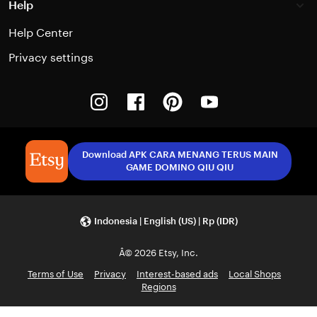
Help
Help Center
Privacy settings
Instagram
Facebook
Pinterest
Youtube
Download APK CARA MENANG TERUS MAIN
GAME DOMINO QIU QIU
Indonesia | English (US) | Rp (IDR)
Â© 2026 Etsy, Inc.
Terms of Use
Privacy
Interest-based ads
Local Shops
Regions