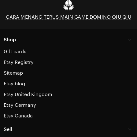
CARA MENANG TERUS MAIN GAME DOMINO QIU QIU
Shop
Gift cards
Etsy Registry
Sitemap
Etsy blog
Etsy United Kingdom
Etsy Germany
Etsy Canada
Sell