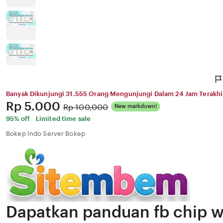
Banyak Dikunjungi 31.555 Orang Mengunjungi Dalam 24 Jam Terakhi
Price:
Rp 5.000
Original
Rp 100,000
New markdown!
Price:
95% off
Limited time sale
Bokep Indo Server Bokep
Dapatkan panduan fb chip