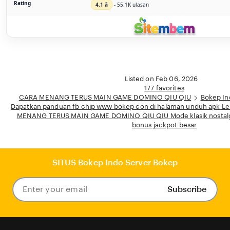
Rating
4.1 â­
- 55.1K ulasan
Listed on Feb 06, 2026
177 favorites
CARA MENANG TERUS MAIN GAME DOMINO QIU QIU
Bokep In
Dapatkan panduan fb chip www bokep con di halaman unduh apk L
MENANG TERUS MAIN GAME DOMINO QIU QIU Mode klasik nostalgia
bonus jackpot besar
SITUS Bokep Indo Server Bokep
Subscribe
Enter
your
email