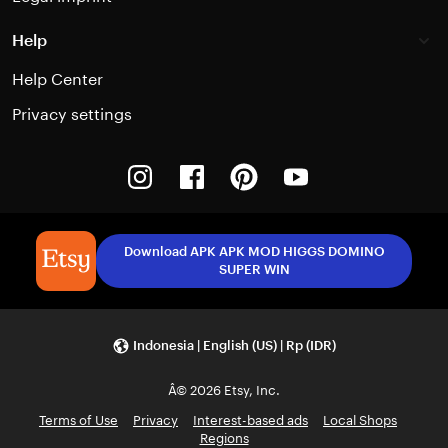
Help
Help Center
Privacy settings
Instagram
Facebook
Pinterest
Youtube
Download APK APK MOD HIGGS DOMINO
SUPER WIN
Indonesia | English (US) | Rp (IDR)
Â© 2026 Etsy, Inc.
Terms of Use
Privacy
Interest-based ads
Local Shops
Regions