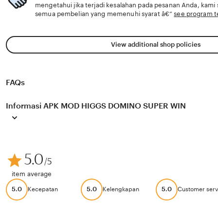
mengetahui jika terjadi kesalahan pada pesanan Anda, kam
semua pembelian yang memenuhi syarat â€”
see program 
View additional shop policies
FAQs
Informasi APK MOD HIGGS DOMINO SUPER WIN
5.0
/5
item average
5.0
5.0
5.0
Kecepatan
Kelengkapan
Customer serv