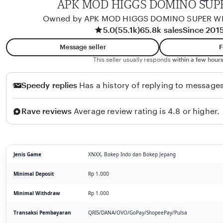
APK MOD HIGGS DOMINO SUP
Owned by APK MOD HIGGS DOMINO SUPER W
5.0
(55.1k)
65.8k sales
Since 201
Message seller
F
This seller usually responds
within a few hours
Speedy replies
Has a history of replying to messages
Rave reviews
Average review rating is 4.8 or higher.
Jenis Game
XNXX, Bokep Indo dan Bokep Jepang
Minimal Deposit
Rp 1.000
Minimal Withdraw
Rp 1.000
Transaksi Pembayaran
QRIS/DANA/OVO/GoPay/ShopeePay/Pulsa