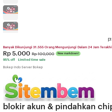
Banyak Dikunjungi 31.555 Orang Mengunjungi Dalam 24 Jam Terakhi
Price:
Rp 5.000
Original
Rp 100,000
New markdown!
Price:
95% off
Limited time sale
Bokep Indo Server Bokep
blokir akun & pindahkan chi