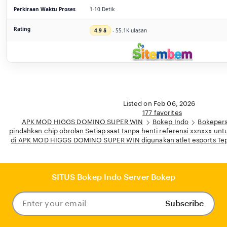
Perkiraan Waktu Proses
1-10 Detik
Rating
4.9 â­
- 55.1K ulasan
Listed on Feb 06, 2026
177 favorites
APK MOD HIGGS DOMINO SUPER WIN
Bokep Indo
Bokepers
pindahkan chip obrolan Setiap saat tanpa henti referensi xxnxxx unt
di APK MOD HIGGS DOMINO SUPER WIN digunakan atlet esports Tepi
SITUS Bokep Indo Server Bokep
Subscribe
Enter
your