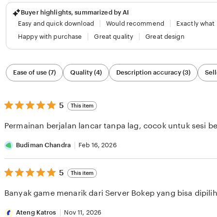
Buyer highlights, summarized by AI
Easy and quick download
Would recommend
Exactly what
Happy with purchase
Great quality
Great design
Filter
Ease of use (7)
Quality (4)
Description accuracy (3)
Sell
by
category
5
5
This item
out
of
Permainan berjalan lancar tanpa lag, cocok untuk sesi b
5
stars
Budiman Chandra
Feb 16, 2026
5
5
This item
out
of
Banyak game menarik dari Server Bokep yang bisa dipilih 
5
stars
Ateng Katros
Nov 11, 2026