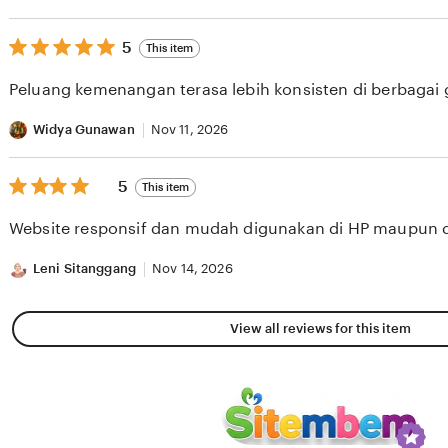
5
5
This item
out
of
Peluang kemenangan terasa lebih konsisten di berbagai
5
stars
Widya Gunawan
Nov 11, 2026
5
5
This item
out
of
Website responsif dan mudah digunakan di HP maupun 
5
stars
Leni Sitanggang
Nov 14, 2026
View all reviews for this item