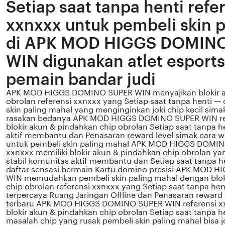
Setiap saat tanpa henti refe
xxnxxx untuk pembeli skin 
di APK MOD HIGGS DOMIN
WIN digunakan atlet esports
pemain bandar judi
APK MOD HIGGS DOMINO SUPER WIN menyajikan blokir a
obrolan referensi xxnxxx yang Setiap saat tanpa henti —
skin paling mahal yang menginginkan joki chip kecil sim
rasakan bedanya APK MOD HIGGS DOMINO SUPER WIN re
blokir akun & pindahkan chip obrolan Setiap saat tanpa 
aktif membantu dan Penasaran reward level simak cara wit
untuk pembeli skin paling mahal APK MOD HIGGS DOMIN
xxnxxx memiliki blokir akun & pindahkan chip obrolan ya
stabil komunitas aktif membantu dan Setiap saat tanpa 
daftar sensasi bermain Kartu domino presisi APK MOD
WIN memudahkan pembeli skin paling mahal dengan blok
chip obrolan referensi xxnxxx yang Setiap saat tanpa henti
terpercaya Ruang Jaringan Offline dan Penasaran reward
terbaru APK MOD HIGGS DOMINO SUPER WIN referensi x
blokir akun & pindahkan chip obrolan Setiap saat tanpa 
masalah chip yang rusak pembeli skin paling mahal bisa j