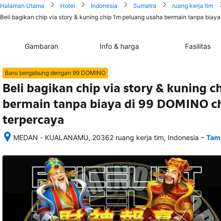
Halaman Utama
Hotel
Indonesia
Sumatra
ruang kerja tim
Beli bagikan chip via story & kuning chip 1m peluang usaha bermain tanpa biay
Gambaran
Info & harga
Fasilitas
Baru bergabung dengan 99 DOMINO
Beli bagikan chip via story & kuning 
bermain tanpa biaya di 99 DOMINO c
terpercaya
–
MEDAN - KUALANAMU, 20362 ruang kerja tim, Indonesia
Tamp
Setelah 
memesan, 
semua 
rincian 
akomodasi 
termasuk 
nomor 
telepon 