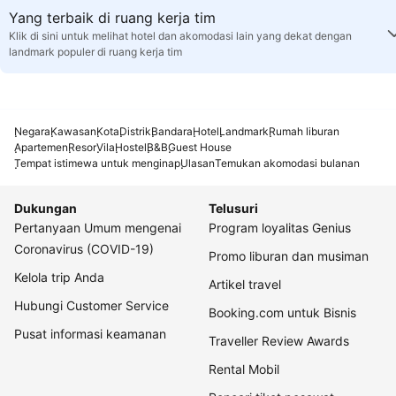
Yang terbaik di ruang kerja tim
Klik di sini untuk melihat hotel dan akomodasi lain yang dekat dengan
landmark populer di ruang kerja tim
Negara
Kawasan
Kota
Distrik
Bandara
Hotel
Landmark
Rumah liburan
Apartemen
Resor
Vila
Hostel
B&B
Guest House
Tempat istimewa untuk menginap
Ulasan
Temukan akomodasi bulanan
Dukungan
Telusuri
Pertanyaan Umum mengenai
Program loyalitas Genius
Coronavirus (COVID-19)
Promo liburan dan musiman
Kelola trip Anda
Artikel travel
Hubungi Customer Service
Booking.com untuk Bisnis
Pusat informasi keamanan
Traveller Review Awards
Rental Mobil