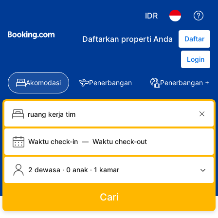
IDR
Daftarkan properti Anda
Daftar
Login
Akomodasi
Penerbangan
Penerbangan + Ho
Waktu check-in
—
Waktu check-out
2 dewasa · 0 anak · 1 kamar
Cari