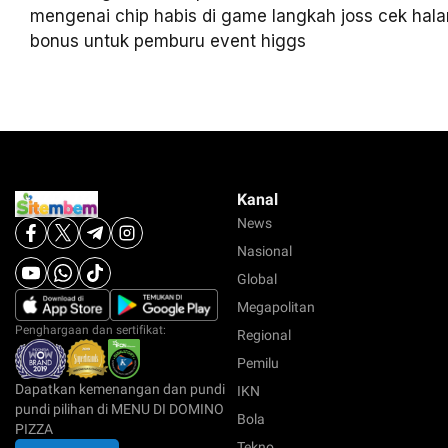
mengenai chip habis di game langkah joss cek hala
bonus untuk pemburu event higgs
Kanal
News
Nasional
Global
Megapolitan
Penghargaan dan sertifikat:
Regional
Pemilu
Dapatkan kemenangan dan pundi
IKN
pundi pilihan di MENU DI DOMINO
Bola
PIZZA
Tekno