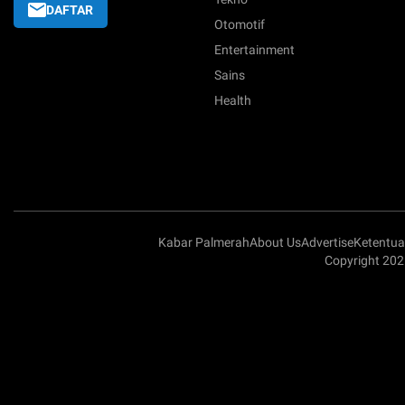
DAFTAR
Otomotif
Entertainment
Sains
Health
Kabar Palmerah
About Us
Advertise
Ketentu
Copyright 202