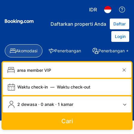
IDR
Daftarkan properti Anda
Daftar
Login
Akomodasi
Penerbangan
Penerbangan + Ho
Waktu check-in
—
Waktu check-out
2 dewasa · 0 anak · 1 kamar
Cari