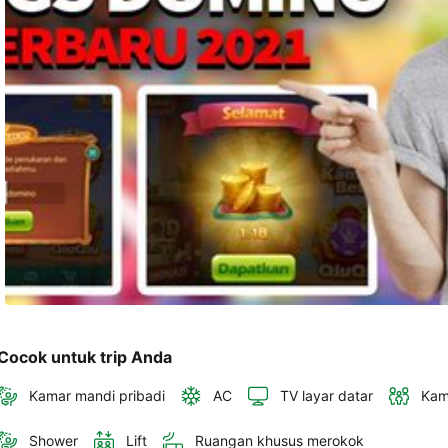
akan 
disertakan 
dalam 
konfirmasi 
pemesanan 
dan 
akun 
Anda.
Cocok untuk trip Anda
Kamar mandi pribadi
AC
TV layar datar
Kam
Shower
Lift
Ruangan khusus merokok