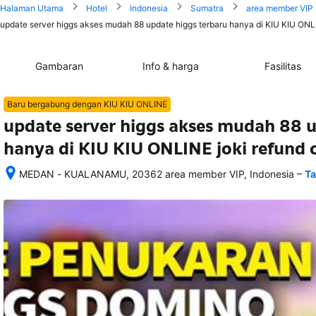
Halaman Utama
Hotel
Indonesia
Sumatra
area member VIP
update server higgs akses mudah 88 update higgs terbaru hanya di KIU KIU ONL
Gambaran
Info & harga
Fasilitas
Baru bergabung dengan KIU KIU ONLINE
update server higgs akses mudah 88 u
hanya di KIU KIU ONLINE joki refund
–
MEDAN - KUALANAMU, 20362 area member VIP, Indonesia
Ta
Setelah 
memesan, 
semua 
rincian 
akomodasi 
termasuk 
nomor 
telepon 
dan 
alamat 