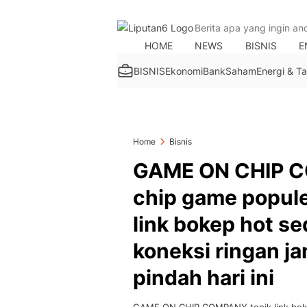
HOME
NEWS
BISNIS
E
BISNIS
Ekonomi
Bank
Saham
Energi & 
Home
Bisnis
GAME ON CHIP C
chip game populer
link bokep hot s
koneksi ringan ja
pindah hari ini