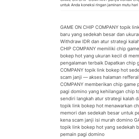
untuk Anda koneksi ringan jaminan mutu hari t
GAME ON CHIP COMPANY topik link b
baru yang sedekah besar dan ukura
Withdraw IDR dan atur strategi kal
CHIP COMPANY memiliki chip game po
bokep hot yang ukuran kecil di mem
pengalaman terbaik Dapatkan chip 
COMPANY topik link bokep hot sede
scam janji — akses halaman reffer
COMPANY memberikan chip game pop
pagi domino yang kehilangan chip t
sendiri langkah atur strategi kal
topik link bokep hot menawarkan chi
memori dan sedekah besar untuk pem
kena scam janji isi murah domino
topik link bokep hot yang sedekah 
pemain pagi domino