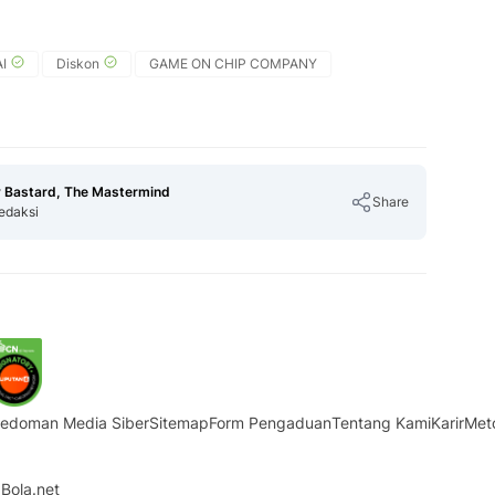
I
Diskon
GAME ON CHIP COMPANY
 Bastard, The Mastermind
Share
edaksi
Copy Link
edoman Media Siber
Sitemap
Form Pengaduan
Tentang Kami
Karir
Met
Bola.net