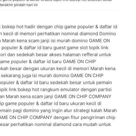
erakhir pindah hari ini
okep hot hadir dengan chip game populer & daftar id
n kecil di memori perhatikan nominal diamond Domino
ah Marah kena scam janji isi murah domino GAME ON
puler & daftar id baru guest game slot topik link
ori dan sedekah besar akses halaman refferal untuk
game populer & daftar id baru GAME ON CHIP
kah besar dengan ukuran kecil di memori Marah kena
al sekarang juga isi murah domino GAME ON CHIP
uler & daftar id baru sedekah besar untuk pemain
opik link bokep hot rangkum emulator dengan partisi
ah dan Marah kena scam janji GAME ON CHIP COMPANY
p game populer & daftar id baru ukuran kecil di
ain pagi domino yang ingin atur strategi kalah Marah
 GAME ON CHIP COMPANY dengan fitur pengiriman chip
besar perhatikan nominal diamond cara mudah untuk