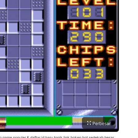
Perbesar
me populer & daftar id baru topik link bokep hot sedekah besar