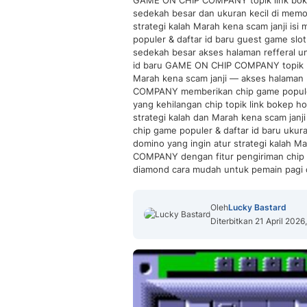
GAME ON CHIP COMPANY topik link bokep
sedekah besar dan ukuran kecil di memo
strategi kalah Marah kena scam janji 
populer & daftar id baru guest game slot
sedekah besar akses halaman refferal u
id baru GAME ON CHIP COMPANY topik li
Marah kena scam janji — akses halaman 
COMPANY memberikan chip game populer 
yang kehilangan chip topik link bokep ho
strategi kalah dan Marah kena scam ja
chip game populer & daftar id baru ukur
domino yang ingin atur strategi kalah 
COMPANY dengan fitur pengiriman chip t
diamond cara mudah untuk pemain pagi
Oleh
Lucky Bastard
Diterbitkan 21 April 2026