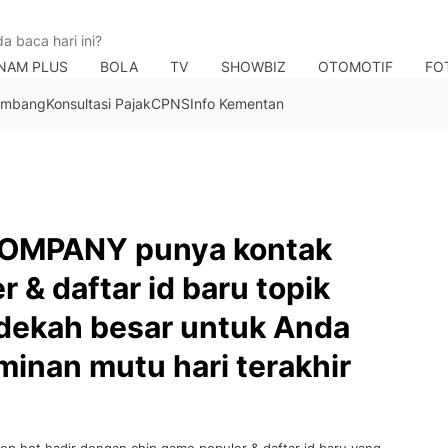
NAM PLUS
BOLA
TV
SHOWBIZ
OTOMOTIF
FO
Tambang
Konsultasi Pajak
CPNS
Info Kementan
OMPANY punya kontak
 & daftar id baru topik
edekah besar untuk Anda
minan mutu hari terakhir