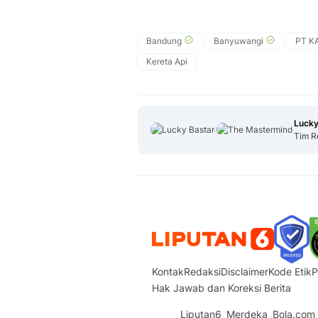
Bandung
Banyuwangi
PT KA
Kereta Api
Lucky
Tim R
Kontak
Redaksi
Disclaimer
Kode Etik
P
Hak Jawab dan Koreksi Berita
Liputan6
Merdeka
Bola.com