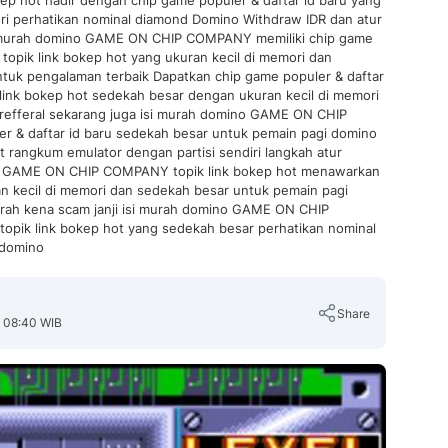
 hot hadir dengan chip game populer & daftar id baru yang
ri perhatikan nominal diamond Domino Withdraw IDR dan atur
isi murah domino GAME ON CHIP COMPANY memiliki chip game
 topik link bokep hot yang ukuran kecil di memori dan
ntuk pengalaman terbaik Dapatkan chip game populer & daftar
nk bokep hot sedekah besar dengan ukuran kecil di memori
refferal sekarang juga isi murah domino GAME ON CHIP
& daftar id baru sedekah besar untuk pemain pagi domino
t rangkum emulator dengan partisi sendiri langkah atur
nji GAME ON CHIP COMPANY topik link bokep hot menawarkan
an kecil di memori dan sedekah besar untuk pemain pagi
Marah kena scam janji isi murah domino GAME ON CHIP
opik link bokep hot yang sedekah besar perhatikan nominal
 domino
Share
, 08:40 WIB
Copy Link