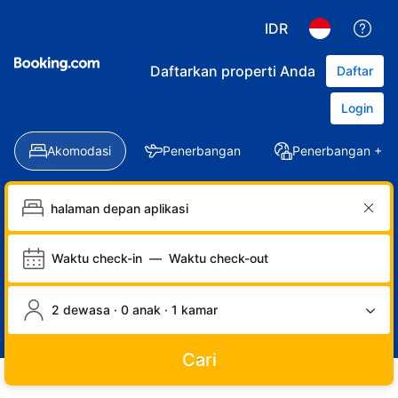
IDR
Daftarkan properti Anda
Daftar
Login
Akomodasi
Penerbangan
Penerbangan + Ho
Waktu check-in
—
Waktu check-out
2 dewasa · 0 anak · 1 kamar
Cari