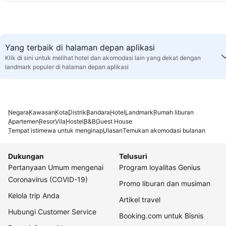
Yang terbaik di halaman depan aplikasi
Klik di sini untuk melihat hotel dan akomodasi lain yang dekat dengan
landmark populer di halaman depan aplikasi
Negara
Kawasan
Kota
Distrik
Bandara
Hotel
Landmark
Rumah liburan
Apartemen
Resor
Vila
Hostel
B&B
Guest House
Tempat istimewa untuk menginap
Ulasan
Temukan akomodasi bulanan
Dukungan
Telusuri
Pertanyaan Umum mengenai
Program loyalitas Genius
Coronavirus (COVID-19)
Promo liburan dan musiman
Kelola trip Anda
Artikel travel
Hubungi Customer Service
Booking.com untuk Bisnis