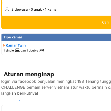
2 dewasa · 0 anak · 1 kamar
Cari
Tipe kamar
Kamar Twin
1 single
dan
1 double
Aturan menginap
login via facebook penjualan meningkat 198 Tenang tu
CHALLENGE pemain server vietnam atur waktu bermain ca
langkah berikutnya!
Lihat ketersediaan