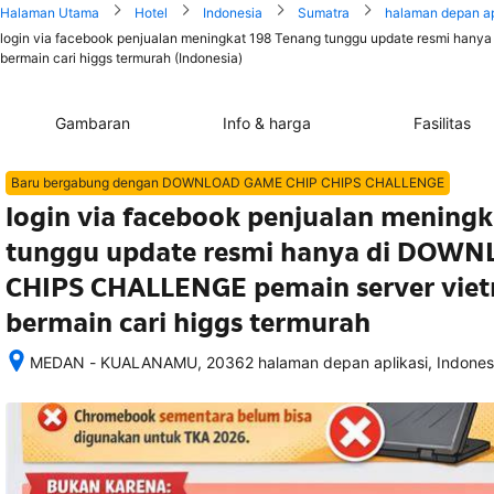
Halaman Utama
Hotel
Indonesia
Sumatra
halaman depan ap
login via facebook penjualan meningkat 198 Tenang tunggu update resmi h
bermain cari higgs termurah (Indonesia)
Gambaran
Info & harga
Fasilitas
Baru bergabung dengan DOWNLOAD GAME CHIP CHIPS CHALLENGE
login via facebook penjualan mening
tunggu update resmi hanya di DOW
CHIPS CHALLENGE pemain server viet
bermain cari higgs termurah
MEDAN - KUALANAMU, 20362 halaman depan aplikasi, Indones
Setelah 
memesan, 
semua 
rincian 
akomodasi 
termasuk 