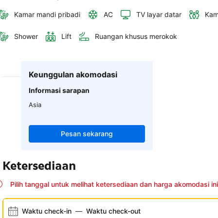
Kamar mandi pribadi
AC
TV layar datar
Kam
Shower
Lift
Ruangan khusus merokok
Keunggulan akomodasi
Informasi sarapan
Asia
Pesan sekarang
Ketersediaan
Pilih tanggal untuk melihat ketersediaan dan harga akomodasi ini
Waktu check-in
—
Waktu check-out