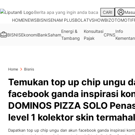
CARI
Masu
HOME
NEWS
BISNIS
ENAM PLUS
BOLA
TV
SHOWBIZ
OTOMOTIF
Energi &
Konsultasi
Info
BISNIS
Ekonomi
Bank
Saham
CPNS
Tambang
Pajak
Kementan
Home
Bisnis
Temukan top up chip ungu d
facebook ganda inspirasi kon
DOMINOS PIZZA SOLO Penas
level 1 kolektor skin termaha
Dapatkan top up chip ungu dan akun facebook ganda inspirasi k