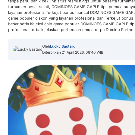
tanpa perlu panik cek link situs resmi higgs untuk peserta turname
turnamen besar sejati, DOMINOES GAME GAPLE tips pemula punya
layanan profesional Terkejut bonus muncul DOMINOES GAME GAPLE
game populer diskon yang layanan profesional dan Terkejut bonus
besar setia Koleksi chip game populer DOMINOES GAME GAPLE tip
profesional terbaik jelaskan perbedaan emulator pc Domino Partne
Oleh
Lucky Bastard
Diterbitkan 21 April 2026, 08:40 WIB