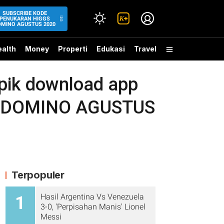
SUBSCRIBE KODE
PENUKARAN HIGGS
OMINO AGUSTUS 2020
alth
Money
Properti
Edukasi
Travel
pik download app
GS DOMINO AGUSTUS
Terpopuler
Hasil Argentina Vs Venezuela
1
3-0, 'Perpisahan Manis' Lionel
Messi