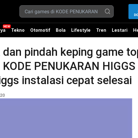
D
ya
Tekno
Otomotif
Bola
Lifestyle
Tren
Lestari
He
 dan pindah keping game to
et di KODE PENUKARAN HIG
ggs instalasi cepat selesai
20