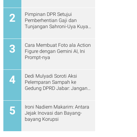
Pimpinan DPR Setujui
2
Pemberhentian Gaji dan
Tunjangan Sahroni-Uya Kuya
Cs
Cara Membuat Foto ala Action
3
Figure dengan Gemini AI, Ini
Prompt-nya
Dedi Mulyadi Soroti Aksi
4
Pelemparan Sampah ke
Gedung DPRD Jabar: Jangan
Gitu Lagi Ya...
Ironi Nadiem Makarim: Antara
5
Jejak Inovasi dan Bayang-
bayang Korupsi