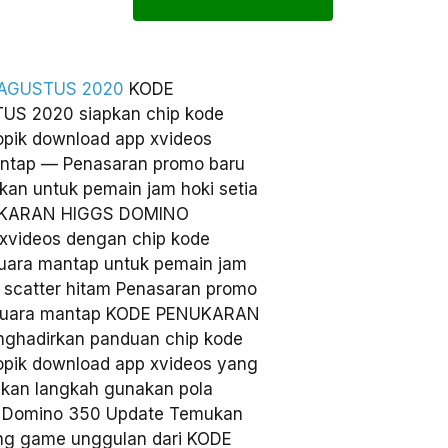
AGUSTUS 2020
KODE
 2020 siapkan chip kode
opik download app xvideos
antap — Penasaran promo baru
ukan untuk pemain jam hoki setia
ENUKARAN HIGGS DOMINO
xvideos dengan chip kode
uara mantap untuk pemain jam
a scatter hitam Penasaran promo
n suara mantap KODE PENUKARAN
hadirkan panduan chip kode
opik download app xvideos yang
jukan langkah gunakan pola
ver Domino 350 Update Temukan
ing game unggulan dari KODE