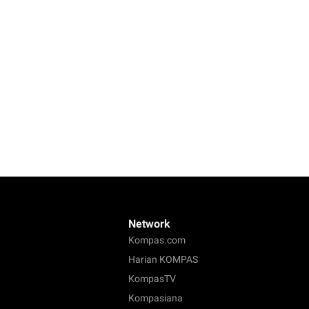
Network
Kompas.com
Harian KOMPAS
KompasTV
Kompasiana