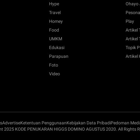
Hype
Ohayo 
Travel
Pesona
Homey
Play
Food
Artikel
UMKM
Artikel 
Edukasi
Topik P
Parapuan
Artikel
Foto
Video
s
Advertise
Ketentuan Penggunaan
Kebijakan Data Pribadi
Pedoman Media
ht 2025 KODE PENUKARAN HIGGS DOMINO AGUSTUS 2020. All Rights R