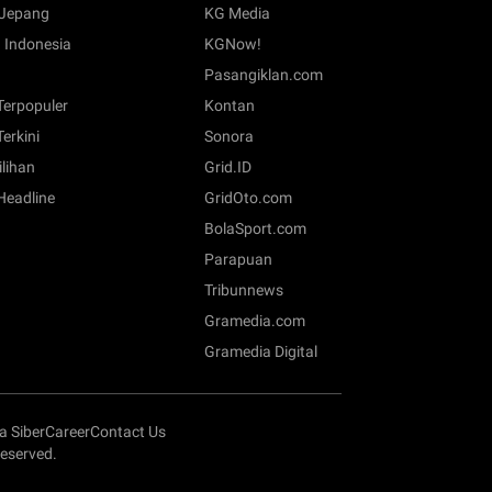
Jepang
KG Media
 Indonesia
KGNow!
Pasangiklan.com
 Terpopuler
Kontan
Terkini
Sonora
ilihan
Grid.ID
 Headline
GridOto.com
BolaSport.com
Parapuan
Tribunnews
Gramedia.com
Gramedia Digital
 Siber
Career
Contact Us
eserved.