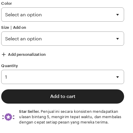
of
Color
5
stars
Size ∣ Add on
5)
Value (99)
Comfort (53)
Ease of use (12)
Condition (2)
Add personalization
Quantity
Add to cart
Star Seller.
Penjual ini secara konsisten mendapatkan
ulasan bintang 5, mengirim tepat waktu, dan membalas
dengan cepat setiap pesan yang mereka terima.