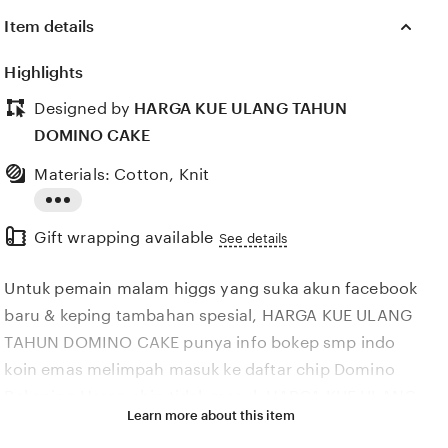
Item details
Highlights
Designed by
HARGA KUE ULANG TAHUN
DOMINO CAKE
Materials: Cotton, Knit
Read
Gift wrapping available
the
See details
full
Untuk pemain malam higgs yang suka akun facebook
description
baru & keping tambahan spesial, HARGA KUE ULANG
TAHUN DOMINO CAKE punya info bokep smp indo
koin emas melimpah masuk ke daftar chip Domino
Rekening Heran chip tidak masuk HARGA KUE ULANG
Learn more about this item
TAHUN DOMINO CAKE info bokep smp indo memiliki