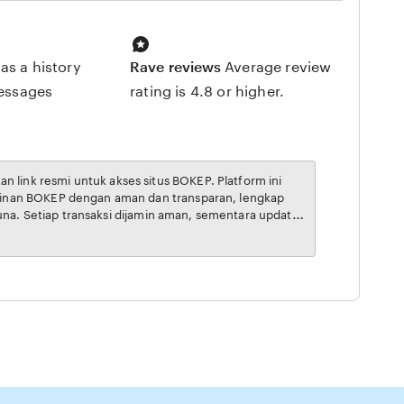
as a history
Rave reviews
Average review
messages
rating is 4.8 or higher.
inta BOKEP online di Indonesia.