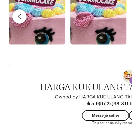
e
I
y
v
X
R
i
I
e
e
n
w
d
b
y
y
A
l
i
k
HARGA KUE ULANG T
o
l
Owned by HARGA KUE ULANG T
5.9
(97.2k)
98.8JT ☑
o
Message seller
This seller usually res