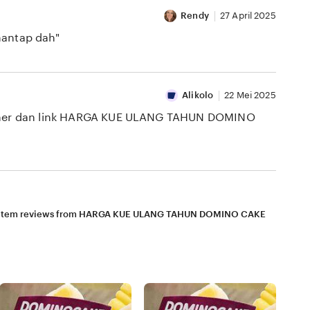
Rendy
27 April 2025
antap dah"
Alikolo
22 Mei 2025
porner dan link HARGA KUE ULANG TAHUN DOMINO
 item reviews from HARGA KUE ULANG TAHUN DOMINO CAKE