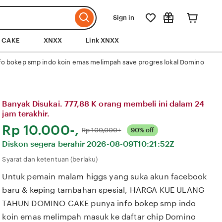
Sign in
 CAKE
XNXX
Link XNXX
 bokep smp indo koin emas melimpah save progres lokal Domino
Banyak Disukai. 777,88 K orang membeli ini dalam 24
jam terakhir.
Harga:
Rp 10.000-,
Normal:
Rp 100,000+
90% off
Diskon segera berahir
2026-08-09T10:21:52Z
Syarat dan ketentuan (berlaku)
Untuk pemain malam higgs yang suka akun facebook
baru & keping tambahan spesial, HARGA KUE ULANG
TAHUN DOMINO CAKE punya info bokep smp indo
koin emas melimpah masuk ke daftar chip Domino