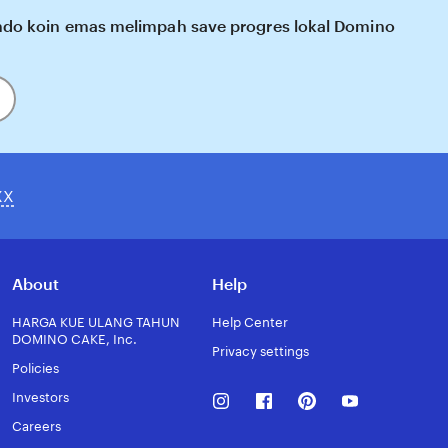
o koin emas melimpah save progres lokal Domino
XX
About
Help
HARGA KUE ULANG TAHUN
Help Center
DOMINO CAKE, Inc.
Privacy settings
Policies
Instagram
Facebook
Pinterest
Youtube
Investors
Careers