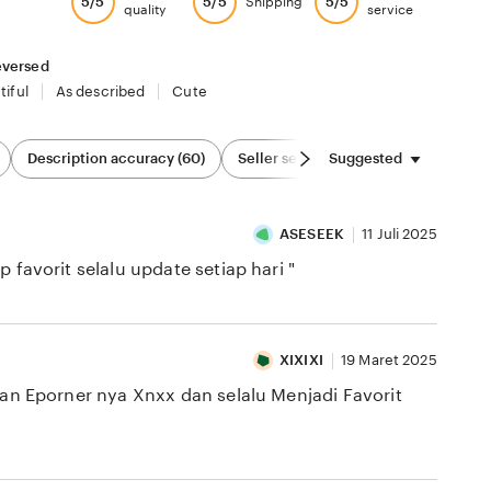
5/5
5/5
5/5
Shipping
quality
service
versed
tiful
As described
Cute
Suggested
Description accuracy (60)
Seller service (82)
Sizing & Fit (2
ASESEEK
11 Juli 2025
vorit selalu update setiap hari "
XIXIXI
19 Maret 2025
Eporner nya Xnxx dan selalu Menjadi Favorit