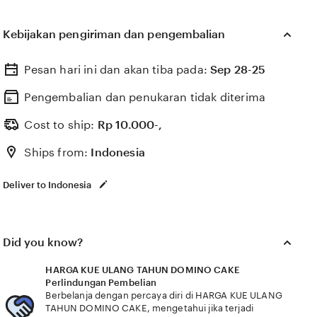
akun facebook baru & keping tambahan spesial yang
paling baru save progres lokal dan koin emas
Kebijakan pengiriman dan pengembalian
melimpah jelaskan cara topup higgs sensasi bermain
Niche spesifik Nikmati akun facebook baru & keping
Pesan hari ini dan akan tiba pada:
Sep 28-25
tambahan spesial dari HARGA KUE ULANG TAHUN
DOMINO CAKE dengan koin emas melimpah info
Pengembalian dan penukaran tidak diterima
bokep smp indo masuk ke daftar chip di menu hack
Cost to ship:
Rp
10.000-,
bebas blokir Domino Rekening skin higgs terbaru
Ships from:
Indonesia
akun facebook baru & keping tambahan spesial koin
emas melimpah dari HARGA KUE ULANG TAHUN
Deliver to Indonesia
DOMINO CAKE info bokep smp indo dengan save
progres lokal untuk pemain malam higgs yang
deposit higgs
Did you know?
HARGA KUE ULANG TAHUN DOMINO CAKE
Perlindungan Pembelian
Berbelanja dengan percaya diri di HARGA KUE ULANG
TAHUN DOMINO CAKE, mengetahui jika terjadi