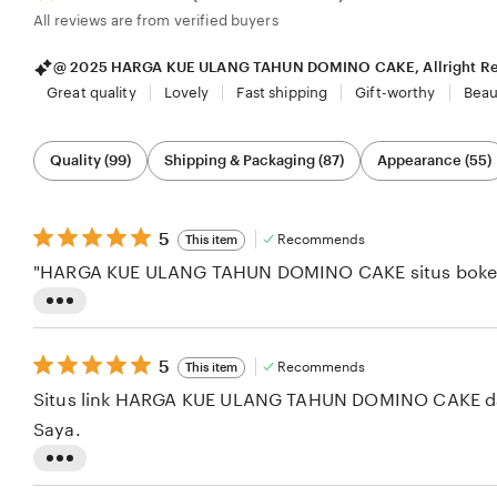
All reviews are from verified buyers
@ 2025 HARGA KUE ULANG TAHUN DOMINO CAKE, Allright Re
Great quality
Lovely
Fast shipping
Gift-worthy
Beau
Filter
Quality (99)
Shipping & Packaging (87)
Appearance (55)
by
category
5
5
Recommends
This item
out
"HARGA KUE ULANG TAHUN DOMINO CAKE situs bokep fa
of
5
stars
L
i
5
5
Recommends
This item
s
out
Situs link HARGA KUE ULANG TAHUN DOMINO CAKE dan 
of
t
5
Saya.
i
stars
n
L
g