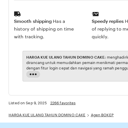
Smooth shipping
Has a
Speedy replies
H
history of shipping on time
of replying to 
with tracking.
quickly.
HARGA KUE ULANG TAHUN DOMINO CAKE:
menghadirkan link resmi untuk akses situs BOKEP. Platform ini
dirancang untuk memudahkan pemain menikmati permainan BOKEP dengan aman dan transparan, lengkap
dengan fitur login cepat dan navigasi yang ramah pengguna. Setiap transaksi dijamin aman, sementara update
hasil dan informasi permainan selalu tersedia secara real-time. Dengan HARGA KUE ULANG TAHUN DOMINO
Read
CAKE, pengguna bisa merasakan pengalaman bermain Eporner yang nyaman, adil, dan terpercaya,
the
menjadikannya pilihan utama bagi pec
full
description
Listed on Sep 9, 2025
2266 favorites
HARGA KUE ULANG TAHUN DOMINO CAKE
Agen BOKEP