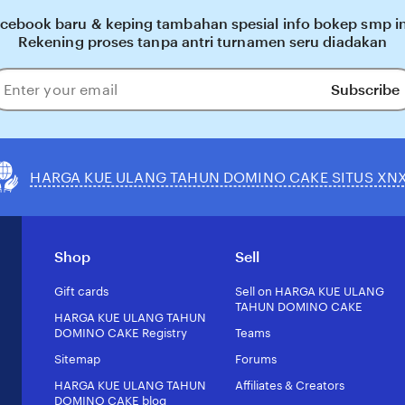
ok baru & keping tambahan spesial info bokep smp ind
Rekening proses tanpa antri turnamen seru diadakan
Subscribe
ter
our
ail
HARGA KUE ULANG TAHUN DOMINO CAKE SITUS XN
Shop
Sell
Gift cards
Sell on HARGA KUE ULANG
TAHUN DOMINO CAKE
HARGA KUE ULANG TAHUN
DOMINO CAKE Registry
Teams
Sitemap
Forums
HARGA KUE ULANG TAHUN
Affiliates & Creators
DOMINO CAKE blog