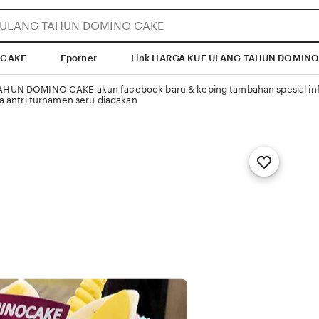
 CAKE
Eporner
Link HARGA KUE ULANG TAHUN DOMINO
UN DOMINO CAKE akun facebook baru & keping tambahan spesial info
a antri turnamen seru diadakan
Add
to
Favorites