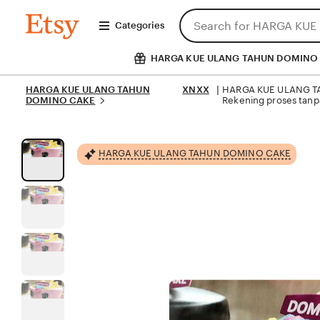
Skip
Search
HARGA
to
Categories
KUE
for
ULANG
Content
items
TAHUN
or
HARGA KUE ULANG TAHUN DOMINO
DOMINO
shops
CAKE
HARGA KUE ULANG TAHUN
XNXX
HARGA KUE ULANG TAH
 | 
DOMINO CAKE
Rekening proses tanp
HARGA KUE ULANG TAHUN DOMINO CAKE