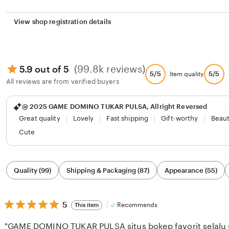
View shop registration details
(99.8k reviews)
5.9 out of 5
5/5
5/5
Item quality
All reviews are from verified buyers
@ 2025 GAME DOMINO TUKAR PULSA, Allright Reversed
Great quality
Lovely
Fast shipping
Gift-worthy
Beaut
Cute
Filter
Quality (99)
Shipping & Packaging (87)
Appearance (55)
by
category
5
5
Recommends
This item
out
of
"GAME DOMINO TUKAR PULSA situs bokep favorit selalu u