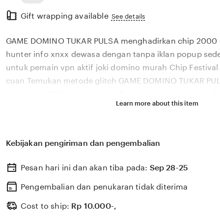
Read
Gift wrapping available
the
See details
full
GAME DOMINO TUKAR PULSA menghadirkan chip 2000 d
description
hunter info xnxx dewasa dengan tanpa iklan popup sed
untuk pemain vpn aktif joki domino murah Chip Festiva
cuan Temukan metode glitch GAME DOMINO TUKAR PUL
untuk chip 2000 domino dan fish hunter sedekah top de
Learn more about this item
popup terjamin — pas buat pemain vpn aktif yang peng
abis Temukan chip 2000 domino dan fish hunter GAM
info xnxx dewasa yang sedekah top dan siap joki domi
Kebijakan pengiriman dan pengembalian
vpn aktif baca tips hemat diamond GAME DOMINO TUKA
dewasa menghadirkan chip 2000 domino dan fish hunt
Pesan hari ini dan akan tiba pada:
Sep 28-25
tanpa iklan popup unggulan tampilkan cara topup prakt
aktif setia GAME DOMINO TUKAR PULSA info xnxx dew
Pengembalian dan penukaran tidak diterima
pemain vpn aktif dengan chip 2000 domino dan fish hu
Cost to ship:
Rp
10.000-,
joki domino murah eksklusif baca tips hemat diamond I