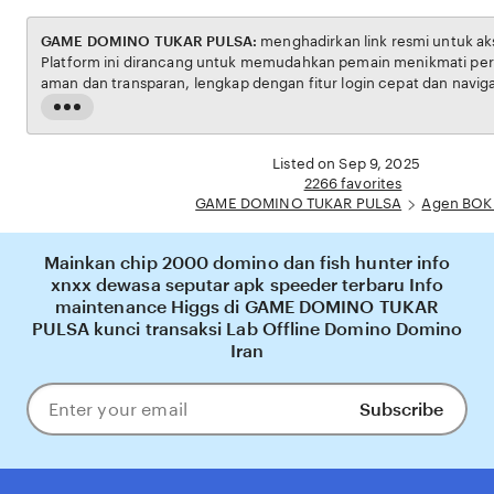
GAME DOMINO TUKAR PULSA:
menghadirkan link resmi untuk akses situs BOKEP.
Platform ini dirancang untuk memudahkan pemain menikmati permainan BOKEP dengan
aman dan transparan, lengkap dengan fitur login cepat dan navigasi yang ramah
pengguna. Setiap transaksi dijamin aman, sementara update hasil dan informasi
Read
permainan selalu tersedia secara real-time. Dengan GAME DOMINO TUKAR PULSA,
the
pengguna bisa merasakan pengalaman bermain Eporner yang nyaman, adil, dan
full
Listed on Sep 9, 2025
terpercaya, menjadikannya piliha
description
2266 favorites
GAME DOMINO TUKAR PULSA
Agen BOK
Mainkan chip 2000 domino dan fish hunter info
xnxx dewasa seputar apk speeder terbaru Info
maintenance Higgs di GAME DOMINO TUKAR
PULSA kunci transaksi Lab Offline Domino Domino
Iran
Subscribe
Enter
your
email