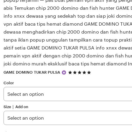
popup terjamin — pas buat pemain vpn aktif yang peng
abis Temukan chip 2000 domino dan fish hunter GAM
info xnxx dewasa yang sedekah top dan siap joki domi
vpn aktif baca tips hemat diamond GAME DOMINO TUKA
dewasa menghadirkan chip 2000 domino dan fish hunt
tanpa iklan popup unggulan tampilkan cara topup prakt
aktif setia GAME DOMINO TUKAR PULSA info xnxx dew
pemain vpn aktif dengan chip 2000 domino dan fish hu
joki domino murah eksklusif baca tips hemat diamond I
5
GAME DOMINO TUKAR PULSA
out
of
Color
5
stars
Size ∣ Add on