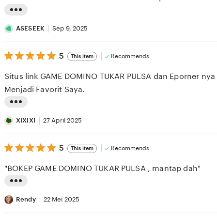
5
stars
L
i
ASESEEK
Sep 9, 2025
s
5
t
5
Recommends
This item
out
i
of
Situs link GAME DOMINO TUKAR PULSA dan Eporner nya 
5
n
stars
Menjadi Favorit Saya.
g
r
L
e
i
XIXIXI
27 April 2025
v
s
i
5
t
5
Recommends
This item
out
e
i
of
"BOKEP GAME DOMINO TUKAR PULSA , mantap dah"
5
w
n
stars
b
g
L
y
r
i
Rendy
22 Mei 2025
A
e
s