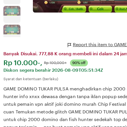
Report this item to GA
Banyak Disukai. 777,88 K orang membeli ini dalam 24 jam
Harga:
Rp 10.000-,
Normal:
Rp 100,000+
90% off
Diskon segera berahir
2026-08-09T05:51:34Z
Syarat dan ketentuan (berlaku)
GAME DOMINO TUKAR PULSA menghadirkan chip 2000 d
hunter info xnxx dewasa dengan tanpa iklan popup sed
untuk pemain vpn aktif joki domino murah Chip Festiva
cuan Temukan metode glitch GAME DOMINO TUKAR PUL
untuk chip 2000 domino dan fish hunter sedekah top de