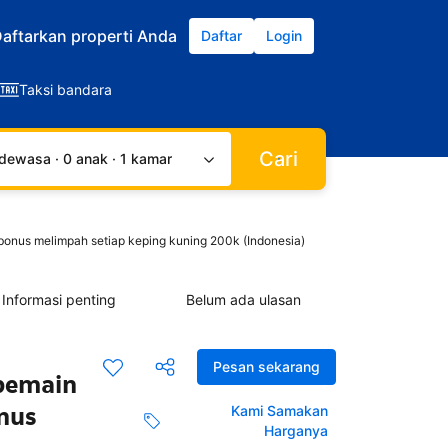
aftarkan properti Anda
Daftar
Login
Taksi bandara
Cari
dewasa · 0 anak · 1 kamar
onus melimpah setiap keping kuning 200k (Indonesia)
Informasi penting
Belum ada ulasan
Pesan sekarang
 pemain
nus
Kami Samakan
Harganya