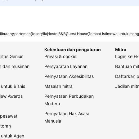
liburan
Apartemen
Resor
Vila
Hostel
B&B
Guest House
Tempat istimewa untuk meng
Ketentuan dan pengaturan
Mitra
litas Genius
Privasi & cookie
Login ke Ek
an dan musiman
Persyaratan Layanan
Bantuan mit
Pernyataan Aksesibilitas
Daftarkan p
untuk Bisnis
Masalah mitra
Jadilah mitr
view Awards
Pernyataan Perbudakan
Modern
Pernyataan Hak Asasi
t pesawat
Manusia
storan
 untuk Agen