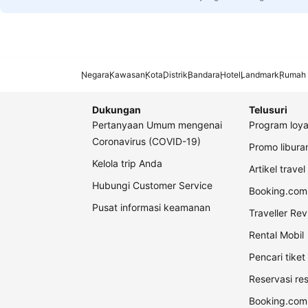
Negara
Kawasan
Kota
Distrik
Bandara
Hotel
Landmark
Rumah 
Dukungan
Telusuri
Pertanyaan Umum mengenai
Program loya
Coronavirus (COVID-19)
Promo libur
Kelola trip Anda
Artikel travel
Hubungi Customer Service
Booking.com 
Pusat informasi keamanan
Traveller Re
Rental Mobil
Pencari tike
Reservasi re
Booking.com