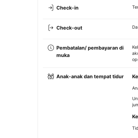
Te
Check-in
Da
Check-out
Ke
Pembatalan/ pembayaran di
ak
muka
op
Anak-anak dan tempat tidur
Ke
An
Un
ju
Ke
Ti