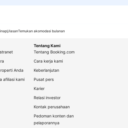
inap
Ulasan
Temukan akomodasi bulanan
Tentang Kami
stranet
Tentang Booking.com
ra
Cara kerja kami
roperti Anda
Keberlanjutan
a afiliasi kami
Pusat pers
Karier
Relasi investor
Kontak perusahaan
Pedoman konten dan
pelaporannya