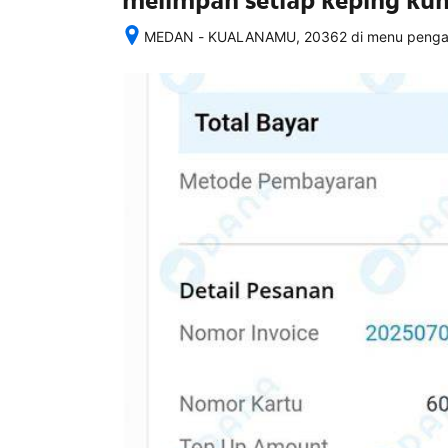
melimpah setiap keping ku
MEDAN - KUALANAMU, 20362 di menu pengatu
Setelah 
memesan, 
semua 
rincian 
akomodasi 
termasuk 
nomor 
telepon 
dan 
alamat 
akan 
disertakan 
dalam 
konfirmasi 
pemesanan 
dan 
akun 
Anda.