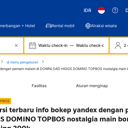
IDR
D
nerbangan + Hotel
Rental mobil
Atraksi wisata
Waktu check-in
—
Waktu check-out
2 
di menu pengaturan
ndex dengan pemain malam di DOWNLOAD HIGGS DOMINO TOPBOS nostalgia main b
Fasilitas
Aturan menginap
OPBOS
ersi terbaru info bokep yandex dengan
 DOMINO TOPBOS nostalgia main bo