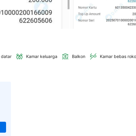
 datar
Kamar keluarga
Balkon
Kamar bebas rok