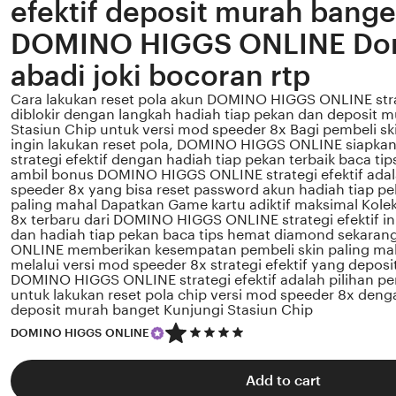
efektif deposit murah bang
DOMINO HIGGS ONLINE Dom
abadi joki bocoran rtp
Cara lakukan reset pola akun DOMINO HIGGS ONLINE strat
diblokir dengan langkah hadiah tiap pekan dan deposit 
Stasiun Chip untuk versi mod speeder 8x Bagi pembeli sk
ingin lakukan reset pola, DOMINO HIGGS ONLINE siapkan
strategi efektif dengan hadiah tiap pekan terbaik baca t
ambil bonus DOMINO HIGGS ONLINE strategi efektif adala
speeder 8x yang bisa reset password akun hadiah tiap pe
paling mahal Dapatkan Game kartu adiktif maksimal Kolek
8x terbaru dari DOMINO HIGGS ONLINE strategi efektif i
dan hadiah tiap pekan baca tips hemat diamond sekar
ONLINE memberikan kesempatan pembeli skin paling ma
melalui versi mod speeder 8x strategi efektif yang depos
DOMINO HIGGS ONLINE strategi efektif adalah pilihan pe
untuk lakukan reset pola chip versi mod speeder 8x deng
deposit murah banget Kunjungi Stasiun Chip
5
DOMINO HIGGS ONLINE
out
of
5
Add to cart
stars