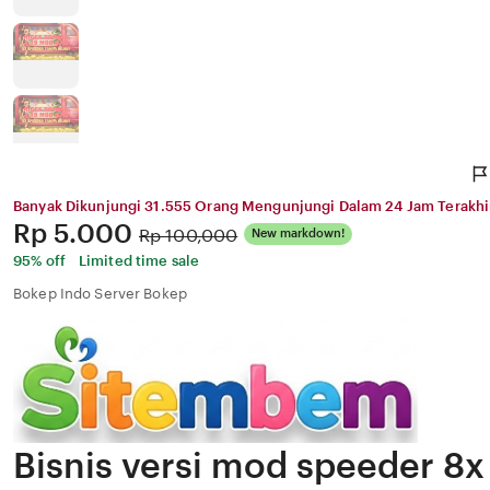
Banyak Dikunjungi 31.555 Orang Mengunjungi Dalam 24 Jam Terakhi
Price:
Rp 5.000
Original
Rp 100,000
New markdown!
Price:
95% off
Limited time sale
Bokep Indo Server Bokep
Bisnis versi mod speeder 8x 