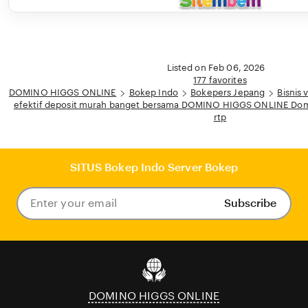
Listed on Feb 06, 2026
177 favorites
DOMINO HIGGS ONLINE
Bokep Indo
Bokepers Jepang
Bisnis 
efektif deposit murah banget bersama DOMINO HIGGS ONLINE Domin
rtp
SITUS Bokep Indo Server Bokep
Subscribe
Enter
your
email
DOMINO HIGGS ONLINE