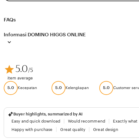
FAQs
Informasi DOMINO HIGGS ONLINE
5.0
/5
item average
5.0
5.0
5.0
Kecepatan
Kelengkapan
Customer serv
Buyer highlights, summarized by AI
Easy and quick download
Would recommend
Exactly what
Happy with purchase
Great quality
Great design