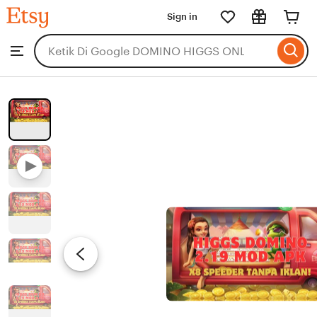
DOMINO
Sign in
Skip
HIGGS
ONLINE
to
Search
Browse
ontent
for
items
or
shops